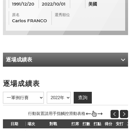
1991/12/20
2022/10/01
美國
原名
選秀順位
Carlos FRANCO
逐場成績表
逐場成績表
日期
場次
對戰
打席
打數
打點
得分
安打
二