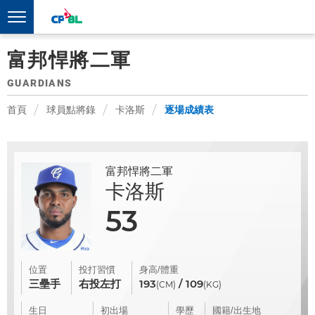
富邦悍將二軍
GUARDIANS
首頁
球員點將錄
卡洛斯
逐場成績表
富邦悍將二軍
卡洛斯
53
位置
投打習慣
身高/體重
三壘手
右投左打
193
/ 109
(CM)
(KG)
生日
初出場
學歷
國籍/出生地