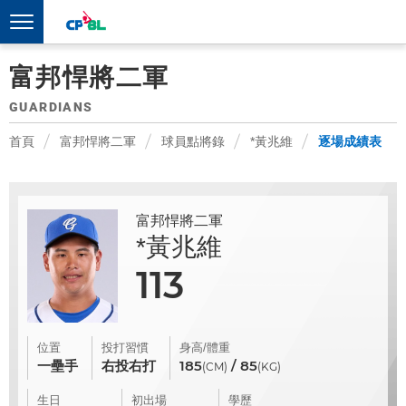
富邦悍將二軍
GUARDIANS
首頁
富邦悍將二軍
球員點將錄
*黃兆維
逐場成績表
富邦悍將二軍
*黃兆維
113
位置
投打習慣
身高/體重
一壘手
右投右打
185
/ 85
(CM)
(KG)
生日
初出場
學歷