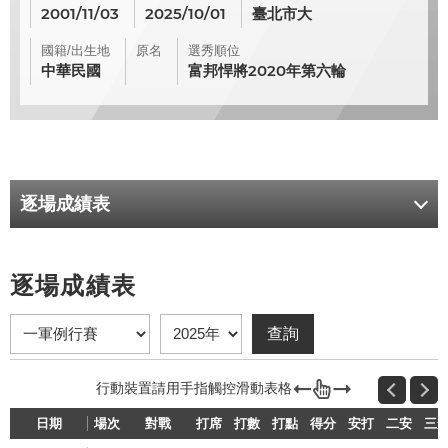
2001/11/03
2025/10/01
臺北市大
國籍/出生地
原名
選秀順位
中華民國
富邦悍將2020年第六輪
逐場成績表
逐場成績表
日期
場次
對戰
打席
打數
打點
得分
安打
二安
三