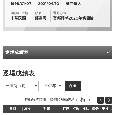
1998/01/07
2021/04/10
國立體大
國籍/出生地
原名
選秀順位
中華民國
莊韋恩
富邦悍將2020年第四輪
逐場成績表
逐場成績表
日期
場次
對戰
打席
打數
打點
得分
安打
二