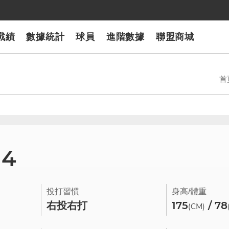
戰績
數據統計
球員
進階數據
聯盟商城
首
94
投打習慣
身高/體重
右投右打
175
/ 78
(CM)