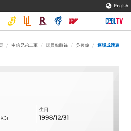
English
頁
中信兄弟二軍
球員點將錄
吳俊偉
逐場成績表
生日
1998/12/31
(KG)