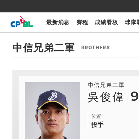
CPBLTV
7-ELEVEn獅
樂天桃猿
富邦悍將
味全龍
台鋼雄鷹
最新消息
賽程
成績看板
球隊
中信兄弟二軍
BROTHERS
中信兄弟二軍
吳俊偉
位置
投手