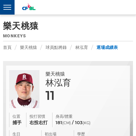
樂天桃猿
MONKEYS
首頁
樂天桃猿
球員點將錄
林泓育
逐場成績表
樂天桃猿
林泓育
11
位置
投打習慣
身高/體重
捕手
右投右打
181
/ 103
(CM)
(KG)
生日
初出場
學歷