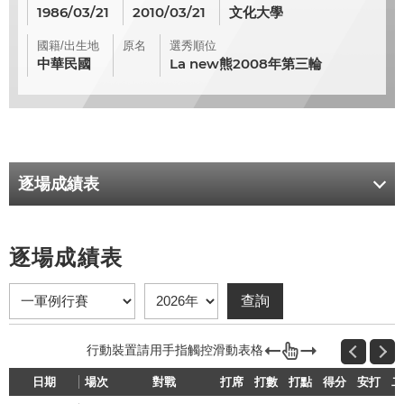
1986/03/21
2010/03/21
文化大學
國籍/出生地
原名
選秀順位
中華民國
La new熊2008年第三輪
逐場成績表
逐場成績表
日期
場次
對戰
打席
打數
打點
得分
安打
二