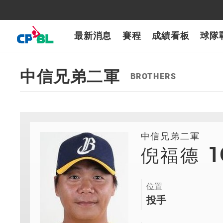
CPBLTV
7-ELEVEn獅
樂天桃猿
富邦悍將
味全龍
台鋼雄鷹
最新消息
賽程
成績看板
球隊
中信兄弟二軍
BROTHERS
中信兄弟二軍
倪福德
位置
投手