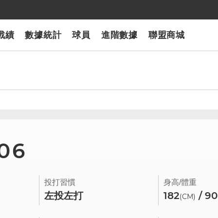
戰績
數據統計
球員
進階數據
聯盟商城
106
投打習慣
身高/體重
左投左打
182
/ 90
(CM)