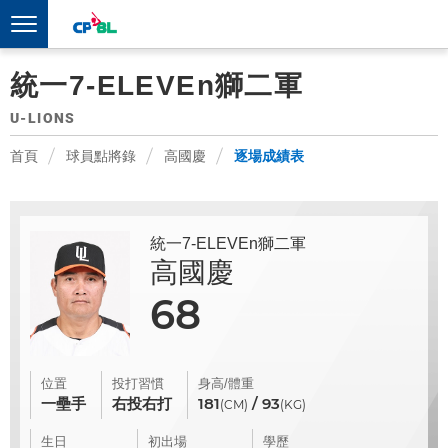
統一7-ELEVEn獅二軍
U-LIONS
首頁
球員點將錄
高國慶
逐場成績表
統一7-ELEVEn獅二軍
高國慶
68
位置
投打習慣
身高/體重
一壘手
右投右打
181
/ 93
(CM)
(KG)
生日
初出場
學歷