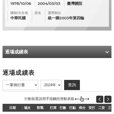
1978/10/06
2004/03/03
臺灣體院
國籍/出生地
原名
選秀順位
中華民國
統一獅2003年第四輪
逐場成績表
逐場成績表
日期
場次
對戰
打席
打數
打點
得分
安打
二安
三