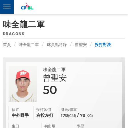
味全龍二軍
DRAGONS
首頁
味全龍二軍
球員點將錄
曾聖安
投打對決
味全龍二軍
曾聖安
50
位置
投打習慣
身高/體重
中外野手
右投左打
178
/ 78
(CM)
(KG)
生日
初出場
學歷