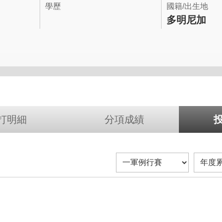
學歷
國籍/出生地
多明尼加
打明細
分項成績