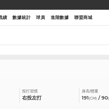
戰績
數據統計
球員
進階數據
聯盟商城
投打習慣
身高/體重
右投左打
191
/ 90
(CM)