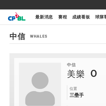
CPBLTV
7-ELEVEn獅
樂天桃猿
富邦悍將
味全龍
台鋼雄鷹
最新消息
賽程
成績看板
球隊
中信
WHALES
中信
0
美樂
位置
三壘手