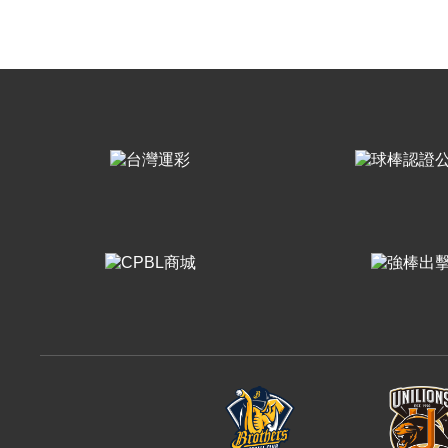
樂天桃猿
富邦悍將
味全龍