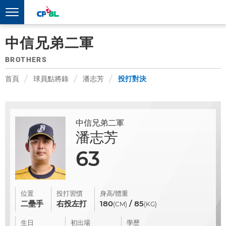
中信兄弟二軍
BROTHERS
首頁
球員點將錄
潘志芳
投打對決
中信兄弟二軍
潘志芳
63
位置
投打習慣
身高/體重
二壘手
右投左打
180
/ 85
(CM)
(KG)
生日
初出場
學歷