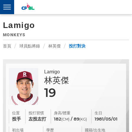
Lamigo
MONKEYS
首頁
球員點將錄
林英傑
投打對決
Lamigo
林英傑
19
位置
投打習慣
身高/體重
生日
投手
左投左打
182
/ 89
1981/05/01
(CM)
(KG)
初出場
學歷
國籍/出生地