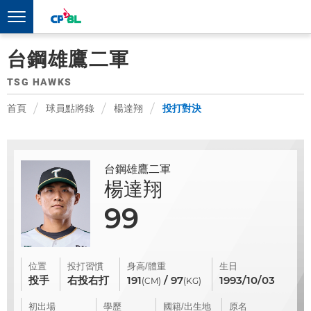
台鋼雄鷹二軍
TSG HAWKS
首頁
球員點將錄
楊達翔
投打對決
台鋼雄鷹二軍
楊達翔
99
位置
投打習慣
身高/體重
生日
投手
右投右打
191
/ 97
1993/10/03
(CM)
(KG)
初出場
學歷
國籍/出生地
原名