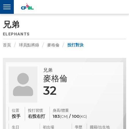
兄弟
ELEPHANTS
首頁
球員點將錄
麥格倫
投打對決
兄弟
麥格倫
32
位置
投打習慣
身高/體重
投手
右投右打
183
/ 100
(CM)
(KG)
生日
初出場
學歷
國籍/出生地