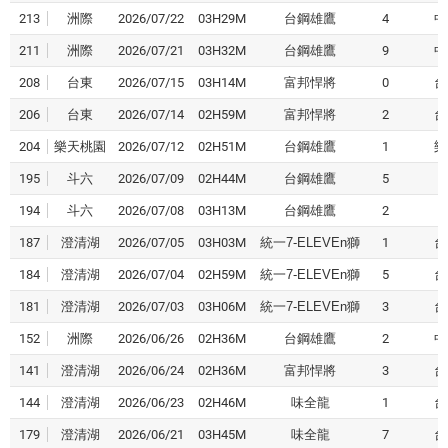
213
洲際
2026/07/22
03H29M
台鋼雄鷹
4
中
211
洲際
2026/07/21
03H32M
台鋼雄鷹
9
中
208
台東
2026/07/15
03H14M
富邦悍將
0
台
206
台東
2026/07/14
02H59M
富邦悍將
2
台
204
樂天桃園
2026/07/12
02H51M
台鋼雄鷹
1
樂
195
斗六
2026/07/09
02H44M
台鋼雄鷹
5
194
斗六
2026/07/08
03H13M
台鋼雄鷹
2
187
澄清湖
2026/07/05
03H03M
統一7-ELEVEn獅
1
台
184
澄清湖
2026/07/04
02H59M
統一7-ELEVEn獅
5
台
181
澄清湖
2026/07/03
03H06M
統一7-ELEVEn獅
3
台
152
洲際
2026/06/26
02H36M
台鋼雄鷹
2
中
141
澄清湖
2026/06/24
02H36M
富邦悍將
3
台
144
澄清湖
2026/06/23
02H46M
味全龍
1
台
179
澄清湖
2026/06/21
03H45M
味全龍
7
台