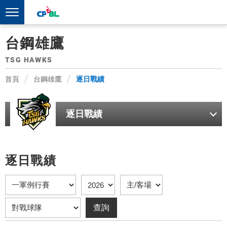
台鋼雄鷹
TSG HAWKS
首頁
台鋼雄鷹
逐日戰績
逐日戰績
逐日戰績