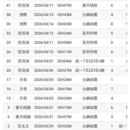
41
澄清湖
2026/04/17
02H57M
樂天桃猿
6
台
38
洲際
2026/04/15
02H43M
台鋼雄鷹
4
中
36
洲際
2026/04/14
03H03M
台鋼雄鷹
8
中
32
澄清湖
2026/04/12
03H24M
富邦悍將
5
台
29
澄清湖
2026/04/11
02H50M
富邦悍將
0
台
26
澄清湖
2026/04/10
03H11M
富邦悍將
6
台
23
澄清湖
2026/04/07
02H04M
統一7-ELEVEn獅
1
台
20
澄清湖
2026/04/06
02H37M
統一7-ELEVEn獅
4
台
17
天母
2026/04/05
02H24M
台鋼雄鷹
1
16
天母
2026/04/04
03H10M
台鋼雄鷹
7
13
天母
2026/04/03
03H20M
台鋼雄鷹
4
9
樂天桃園
2026/04/01
03H13M
台鋼雄鷹
6
樂
6
樂天桃園
2026/03/31
02H57M
台鋼雄鷹
3
樂
2
亞太主
2026/03/29
02H32M
台鋼雄鷹
1
統一7-