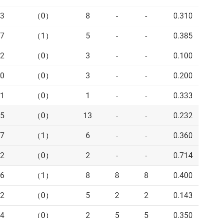
3
（0）
8
-
-
0.310
7
（1）
5
-
-
0.385
2
（0）
3
-
-
0.100
0
（0）
3
-
-
0.200
1
（0）
1
-
-
0.333
5
（0）
13
-
-
0.232
7
（1）
6
-
-
0.360
2
（0）
2
-
-
0.714
6
（1）
8
8
8
0.400
2
（0）
5
2
2
0.143
4
（0）
2
5
5
0.350