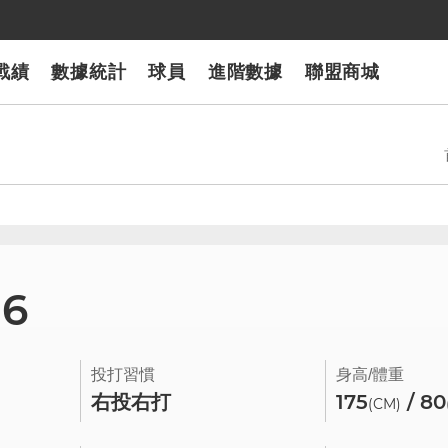
戰績
數據統計
球員
進階數據
聯盟商城
56
投打習慣
身高/體重
右投右打
175
/ 80
(CM)