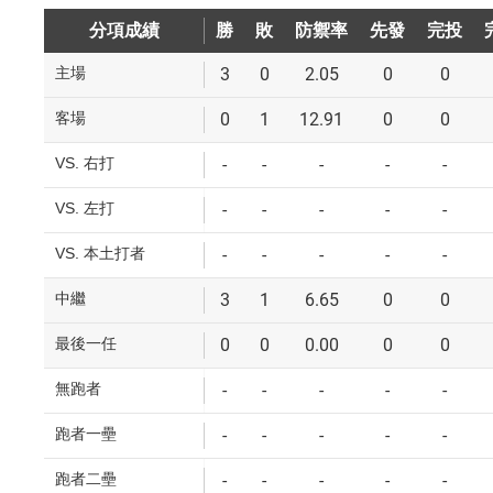
分項成績
勝
勝
敗
敗
防禦率
防禦率
先發
先發
完投
完投
主場
3
0
2.05
0
0
客場
0
1
12.91
0
0
VS. 右打
-
-
-
-
-
VS. 左打
-
-
-
-
-
VS. 本土打者
-
-
-
-
-
中繼
3
1
6.65
0
0
最後一任
0
0
0.00
0
0
無跑者
-
-
-
-
-
跑者一壘
-
-
-
-
-
跑者二壘
-
-
-
-
-