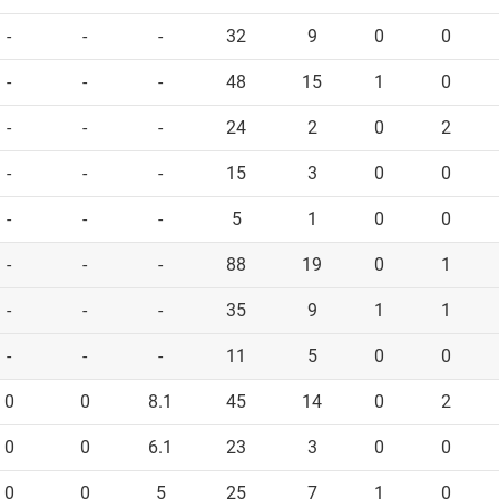
-
-
-
32
9
0
0
-
-
-
48
15
1
0
-
-
-
24
2
0
2
-
-
-
15
3
0
0
-
-
-
5
1
0
0
-
-
-
88
19
0
1
-
-
-
35
9
1
1
-
-
-
11
5
0
0
0
0
8.1
45
14
0
2
0
0
6.1
23
3
0
0
0
0
5
25
7
1
0