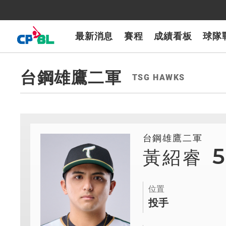
CPBLTV
7-ELEVEn獅
樂天桃猿
富邦悍將
味全龍
台鋼雄鷹
最新消息
賽程
成績看板
球隊
台鋼雄鷹二軍
TSG HAWKS
台鋼雄鷹二軍
黃紹睿
位置
投手