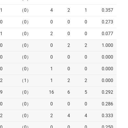
1
（0）
4
2
1
0.357
0
（0）
0
0
0
0.273
1
（0）
2
0
0
0.077
0
（0）
0
2
2
1.000
0
（0）
0
0
0
0.000
0
（0）
1
0
0
0.000
2
（1）
1
2
2
0.000
9
（0）
16
6
5
0.292
0
（0）
0
0
0
0.286
2
（0）
2
4
4
0.333
0
（0）
0
0
0
0.250