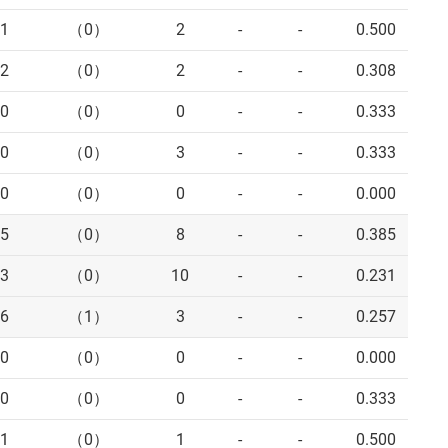
1
（0）
2
-
-
0.500
2
（0）
2
-
-
0.308
0
（0）
0
-
-
0.333
0
（0）
3
-
-
0.333
0
（0）
0
-
-
0.000
5
（0）
8
-
-
0.385
3
（0）
10
-
-
0.231
6
（1）
3
-
-
0.257
0
（0）
0
-
-
0.000
0
（0）
0
-
-
0.333
1
（0）
1
-
-
0.500