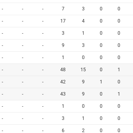
-
-
-
7
3
0
0
-
-
-
17
4
0
0
-
-
-
3
1
0
0
-
-
-
9
3
0
0
-
-
-
1
0
0
0
-
-
-
48
15
0
1
-
-
-
42
9
1
0
-
-
-
43
9
0
1
-
-
-
1
0
0
0
-
-
-
3
1
0
0
-
-
-
6
2
0
0