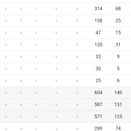
-
-
-
-
-
314
68
-
-
-
-
-
158
25
-
-
-
-
-
47
15
-
-
-
-
-
120
31
-
-
-
-
-
32
9
-
-
-
-
-
30
5
-
-
-
-
-
25
6
-
-
-
-
-
604
140
-
-
-
-
-
587
131
-
-
-
-
-
571
125
-
-
-
-
-
299
74