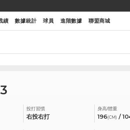
戰績
數據統計
球員
進階數據
聯盟商城
23
投打習慣
身高/體重
右投右打
196
/ 10
(CM)