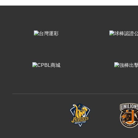
樂天桃猿
富邦悍將
味全龍