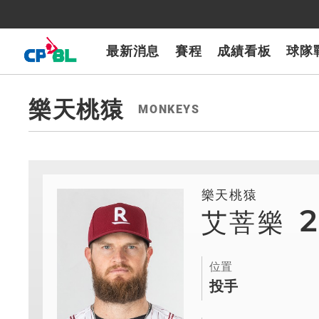
CPBLTV
7-ELEVEn獅
樂天桃猿
富邦悍將
味全龍
台鋼雄鷹
最新消息
賽程
成績看板
球隊
樂天桃猿
MONKEYS
樂天桃猿
艾菩樂
位置
投手