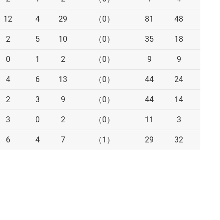
12
4
29
（0）
81
48
43
2
5
10
（0）
35
18
13
0
1
2
（0）
9
9
8
4
6
13
（0）
44
24
18
2
3
9
（0）
44
14
11
3
0
2
（0）
11
3
3
6
4
7
（1）
29
32
27