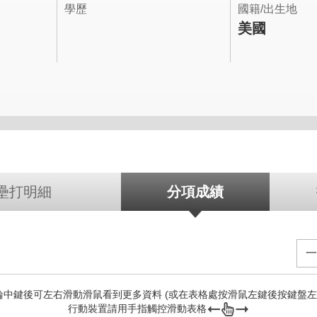
學歷
國籍/出生地
美國
壘打明細
分項成績