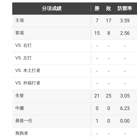
分項成績
勝
勝
敗
敗
防禦率
防禦率
主場
7
17
3.59
客場
15
8
2.56
VS. 右打
-
-
-
VS. 左打
-
-
-
VS. 本土打者
-
-
-
VS. 外籍打者
-
-
-
先發
21
25
3.05
中繼
0
0
6.23
最後一任
1
0
0.00
無跑者
-
-
-