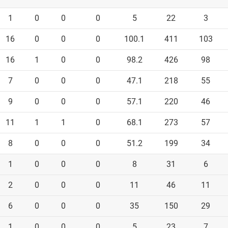
1
0
0
0
5
22
3
16
0
0
0
100.1
411
103
16
1
0
0
98.2
426
98
7
0
0
0
47.1
218
55
9
0
0
0
57.1
220
46
11
1
1
0
68.1
273
57
8
0
0
0
51.2
199
34
1
0
0
0
8
31
6
2
0
0
0
11
46
11
6
0
0
0
35
150
29
1
0
0
0
5
23
7