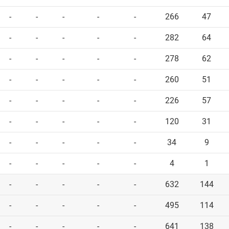
-
-
-
-
-
266
47
-
-
-
-
-
282
64
-
-
-
-
-
278
62
-
-
-
-
-
260
51
-
-
-
-
-
226
57
-
-
-
-
-
120
31
-
-
-
-
-
34
9
-
-
-
-
-
4
1
-
-
-
-
-
632
144
-
-
-
-
-
495
114
-
-
-
-
-
641
138