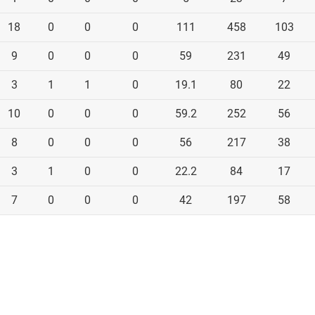
18
0
0
0
111
458
103
9
0
0
0
59
231
49
3
1
1
0
19.1
80
22
10
0
0
0
59.2
252
56
8
0
0
0
56
217
38
3
1
0
0
22.2
84
17
7
0
0
0
42
197
58