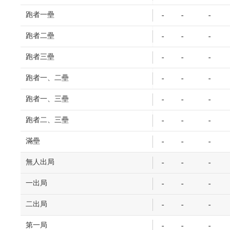
跑者一壘
-
-
-
跑者二壘
-
-
-
跑者三壘
-
-
-
跑者一、二壘
-
-
-
跑者一、三壘
-
-
-
跑者二、三壘
-
-
-
滿壘
-
-
-
無人出局
-
-
-
一出局
-
-
-
二出局
-
-
-
第一局
-
-
-