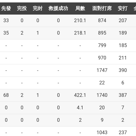
先發
先發
完投
完投
完封
完封
救援成功
救援成功
局數
局數
面對打席
面對打席
安打
安打
33
0
0
0
210.1
874
207
35
2
1
0
218.1
895
189
-
-
-
-
-
799
185
-
-
-
-
-
970
211
-
-
-
-
-
1747
390
-
-
-
-
-
22
6
68
2
1
0
422.1
1740
387
0
0
0
0
4.1
20
7
0
0
0
0
2
9
2
-
-
-
-
-
1043
237