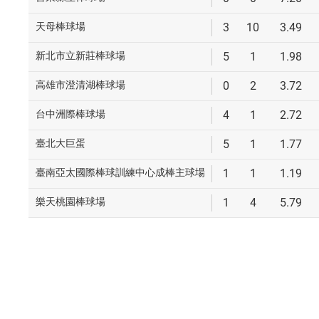
天母棒球場
3
10
3.49
新北市立新莊棒球場
5
1
1.98
高雄市澄清湖棒球場
0
2
3.72
台中洲際棒球場
4
1
2.72
臺北大巨蛋
5
1
1.77
臺南亞太國際棒球訓練中心成棒主球場
1
1
1.19
樂天桃園棒球場
1
4
5.79