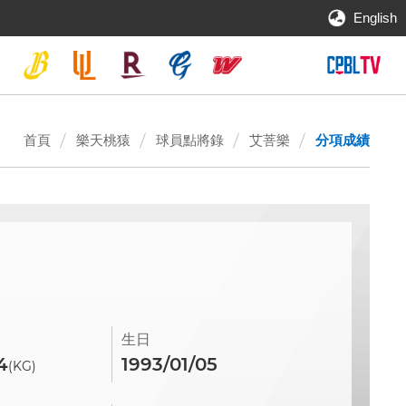
English
首頁
樂天桃猿
球員點將錄
艾菩樂
分項成績
生日
4
1993/01/05
(KG)