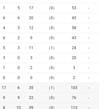
1
5
17
（0）
53
-
-
6
6
20
（0）
43
-
-
4
3
12
（0）
58
-
-
6
2
9
（0）
43
-
-
5
3
11
（1）
24
-
-
3
0
3
（0）
20
-
-
1
0
2
（0）
3
-
-
0
0
0
（0）
2
-
-
17
6
35
（1）
103
-
-
9
9
22
（0）
76
-
-
8
10
39
（0）
113
-
-