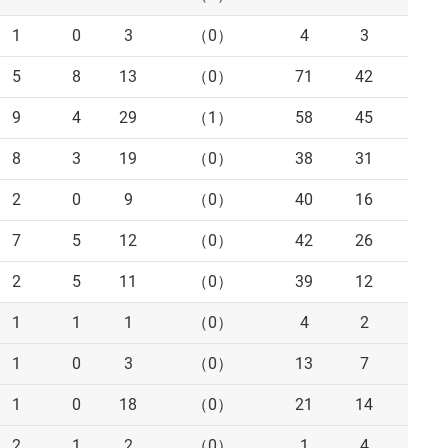
1
0
3
（0）
4
3
1
5
8
13
（0）
71
42
35
9
4
29
（1）
58
45
37
8
3
19
（0）
38
31
26
2
0
9
（0）
40
16
14
7
5
12
（0）
42
26
22
2
5
11
（0）
39
12
11
1
1
1
（0）
4
2
1
1
0
3
（0）
13
7
7
1
0
18
（0）
21
14
11
2
1
2
（0）
1
4
4