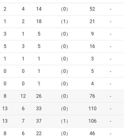
2
4
14
（0）
52
-
-
1
2
18
（1）
21
-
-
3
1
5
（0）
9
-
-
5
3
5
（0）
16
-
-
1
1
1
（0）
3
-
-
0
0
1
（0）
5
-
-
0
0
1
（0）
4
-
-
8
12
26
（0）
76
-
-
13
6
33
（0）
110
-
-
13
7
37
（1）
106
-
-
8
6
22
（0）
46
-
-