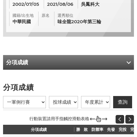
2002/07/05
2021/08/06
吳鳳科大
國籍/出生地
原名
選秀順位
中華民國
味全龍2020年第三輪
分項成績
分項成績
分項成績
勝
勝
敗
敗
防禦率
防禦率
先發
先發
完投
完投
完
完