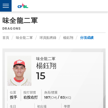
味全龍二軍
DRAGONS
首頁
味全龍二軍
球員點將錄
楊鈺翔
分項成績
味全龍二軍
楊鈺翔
15
位置
投打習慣
身高/體重
投手
右投右打
187
/ 83
(CM)
(KG)
生日
初出場
學歷