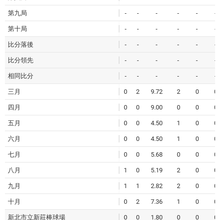
第九局
-
-
-
-
-
-
第十局
-
-
-
-
-
-
比分落後
-
-
-
-
-
-
比分領先
-
-
-
-
-
-
相同比分
-
-
-
-
-
-
三月
0
2
9.72
2
0
0
四月
0
0
9.00
0
0
0
五月
0
0
4.50
1
0
0
六月
0
0
4.50
1
0
0
七月
0
0
5.68
0
0
0
八月
1
0
5.19
2
0
0
九月
1
1
2.82
2
0
0
十月
0
2
7.36
1
0
0
新北市立新莊棒球場
0
0
1.80
0
0
0