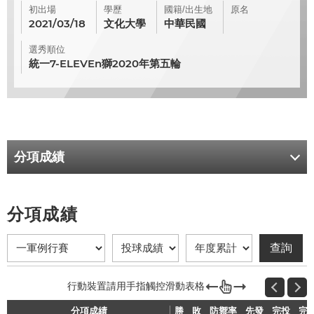
初出場
學歷
國籍/出生地
原名
2021/03/18
文化大學
中華民國
選秀順位
統一7-ELEVEn獅2020年第五輪
分項成績
分項成績
分項成績
勝
勝
敗
敗
防禦率
防禦率
先發
先發
完投
完投
完
完