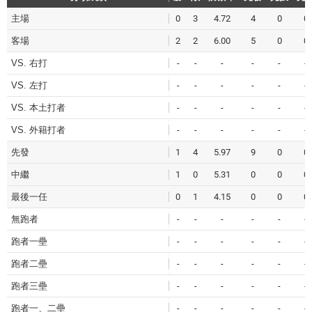
主場
0
3
4.72
4
0
0
客場
2
2
6.00
5
0
0
VS. 右打
-
-
-
-
-
-
VS. 左打
-
-
-
-
-
-
VS. 本土打者
-
-
-
-
-
-
VS. 外籍打者
-
-
-
-
-
-
先發
1
4
5.97
9
0
0
中繼
1
0
5.31
0
0
0
最後一任
0
1
4.15
0
0
0
無跑者
-
-
-
-
-
-
跑者一壘
-
-
-
-
-
-
跑者二壘
-
-
-
-
-
-
跑者三壘
-
-
-
-
-
-
跑者一、二壘
-
-
-
-
-
-