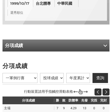
1999/10/17
台北體專
中華民國
選秀順位
分項成績
分項成績
分項成績
勝
勝
敗
敗
防禦率
防禦率
先發
先發
完投
完投
完封
完封
主場
7
9
4.29
13
0
0