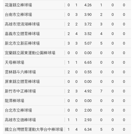
花蓮縣立棒球場
0
1
4.26
1
0
0
台南市立棒球場
0
3
3.90
2
0
0
高雄市澄清湖棒球場
2
2
3.72
3
0
0
嘉義市立體育棒球場
2
4
3.52
4
0
0
新北市立新莊棒球場
3
3
5.07
5
0
0
宜蘭縣立羅東運動公園棒球場
0
0
0.00
0
0
0
天母棒球場
1
1
6.65
0
0
0
雲林縣斗六棒球場
2
0
0.55
0
0
0
屏東縣立體育棒球場
0
0
0.00
0
0
0
新竹市中正棒球場
2
3
4.92
7
0
0
龍潭棒球場
0
0
0.00
0
0
0
台北市立棒球場
0
0
2.00
0
0
0
高雄市立德棒球場
1
1
2.93
0
0
0
國立台灣體育運動大學台中棒球場
1
4
6.34
5
0
0