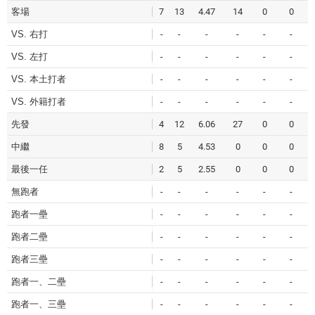
客場
7
13
4.47
14
0
0
VS. 右打
-
-
-
-
-
-
VS. 左打
-
-
-
-
-
-
VS. 本土打者
-
-
-
-
-
-
VS. 外籍打者
-
-
-
-
-
-
先發
4
12
6.06
27
0
0
中繼
8
5
4.53
0
0
0
最後一任
2
5
2.55
0
0
0
無跑者
-
-
-
-
-
-
跑者一壘
-
-
-
-
-
-
跑者二壘
-
-
-
-
-
-
跑者三壘
-
-
-
-
-
-
跑者一、二壘
-
-
-
-
-
-
跑者一、三壘
-
-
-
-
-
-