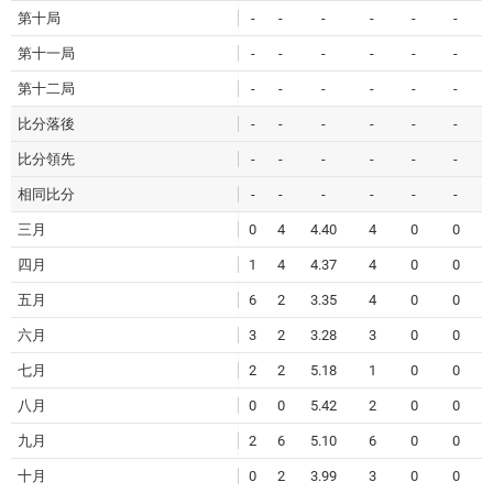
第十局
-
-
-
-
-
-
第十一局
-
-
-
-
-
-
第十二局
-
-
-
-
-
-
比分落後
-
-
-
-
-
-
比分領先
-
-
-
-
-
-
相同比分
-
-
-
-
-
-
三月
0
4
4.40
4
0
0
四月
1
4
4.37
4
0
0
五月
6
2
3.35
4
0
0
六月
3
2
3.28
3
0
0
七月
2
2
5.18
1
0
0
八月
0
0
5.42
2
0
0
九月
2
6
5.10
6
0
0
十月
0
2
3.99
3
0
0