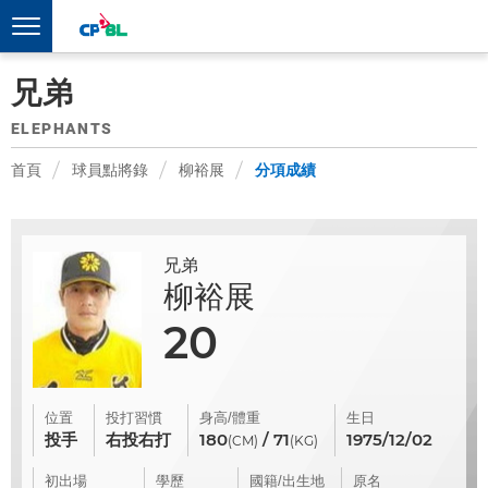
兄弟
ELEPHANTS
首頁
球員點將錄
柳裕展
分項成績
兄弟
柳裕展
20
位置
投打習慣
身高/體重
生日
投手
右投右打
180
/ 71
1975/12/02
(CM)
(KG)
初出場
學歷
國籍/出生地
原名