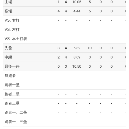
主場
1
4
10.05
5
0
0
0
客場
4
4
4.44
5
0
0
0
VS. 右打
-
-
-
-
-
-
-
VS. 左打
-
-
-
-
-
-
-
VS. 本土打者
-
-
-
-
-
-
-
先發
3
4
5.32
10
0
0
0
中繼
2
4
8.69
0
0
0
0
最後一任
0
0
10.50
0
0
0
0
無跑者
-
-
-
-
-
-
-
跑者一壘
-
-
-
-
-
-
-
跑者二壘
-
-
-
-
-
-
-
跑者三壘
-
-
-
-
-
-
-
跑者一、二壘
-
-
-
-
-
-
-
跑者一、三壘
-
-
-
-
-
-
-