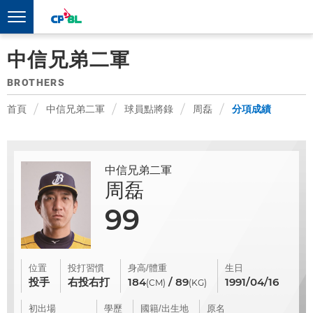
中信兄弟二軍
BROTHERS
首頁
中信兄弟二軍
球員點將錄
周磊
分項成績
中信兄弟二軍
周磊
99
位置
投打習慣
身高/體重
生日
投手
右投右打
184
/ 89
1991/04/16
(CM)
(KG)
初出場
學歷
國籍/出生地
原名