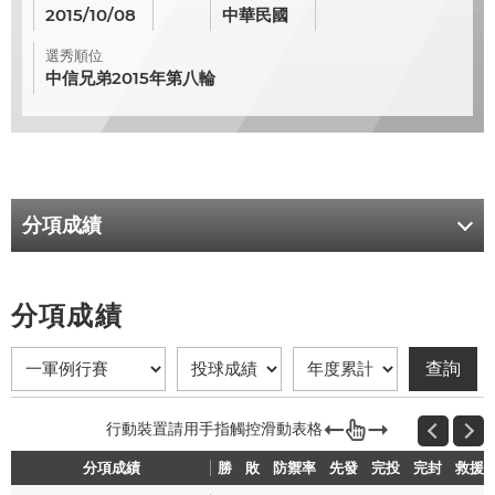
2015/10/08
中華民國
選秀順位
中信兄弟2015年第八輪
分項成績
分項成績
分項成績
勝
勝
敗
敗
防禦率
防禦率
先發
先發
完投
完投
完封
完封
救援
救援