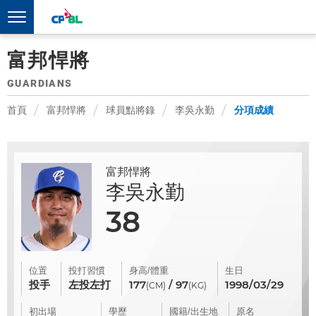
富邦悍將
GUARDIANS
首頁
富邦悍將
球員點將錄
李吳永勤
分項成績
富邦悍將
李吳永勤
38
位置
投打習慣
身高/體重
生日
投手
左投左打
177
/ 97
1998/03/29
(CM)
(KG)
初出場
學歷
國籍/出生地
原名