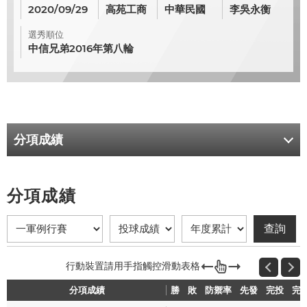
2020/09/29
高苑工商
中華民國
李吳永衡
選秀順位
中信兄弟2016年第八輪
分項成績
分項成績
分項成績
勝
勝
敗
敗
防禦率
防禦率
先發
先發
完投
完投
完
完