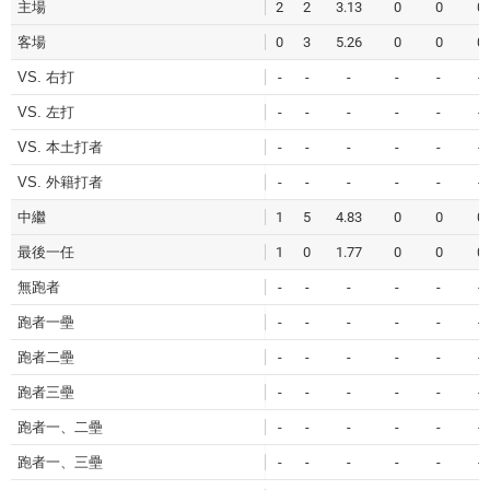
主場
2
2
3.13
0
0
0
客場
0
3
5.26
0
0
0
VS. 右打
-
-
-
-
-
-
VS. 左打
-
-
-
-
-
-
VS. 本土打者
-
-
-
-
-
-
VS. 外籍打者
-
-
-
-
-
-
中繼
1
5
4.83
0
0
0
最後一任
1
0
1.77
0
0
0
無跑者
-
-
-
-
-
-
跑者一壘
-
-
-
-
-
-
跑者二壘
-
-
-
-
-
-
跑者三壘
-
-
-
-
-
-
跑者一、二壘
-
-
-
-
-
-
跑者一、三壘
-
-
-
-
-
-