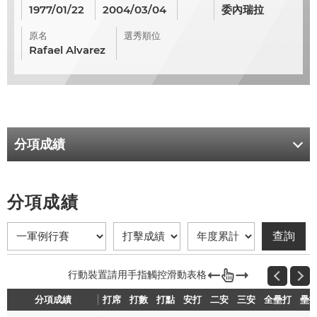
1977/01/22
2004/03/04
委內瑞拉
原名
選秀順位
Rafael Alvarez
分項成績
分項成績
分項成績
打席
打席
打數
打數
打點
打點
安打
安打
二安
二安
三安
三安
全壘打
全壘打
壘
壘