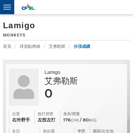
Lamigo
MONKEYS
首頁
球員點將錄
艾弗勒斯
分項成績
Lamigo
艾弗勒斯
0
位置
投打習慣
身高/體重
右外野手
左投左打
176
/ 80
(CM)
(KG)
生日
初出場
學歷
國籍/出生地