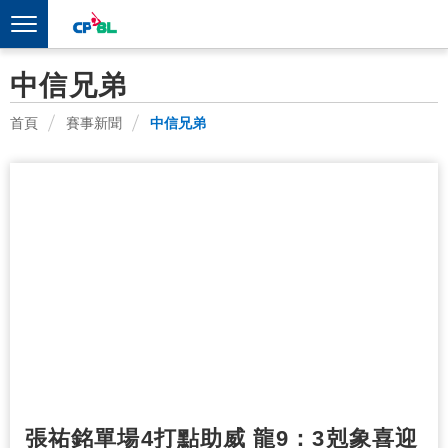
中信兄弟
首頁
賽事新聞
中信兄弟
張祐銘單場4打點助威 龍9：3剋象喜迎