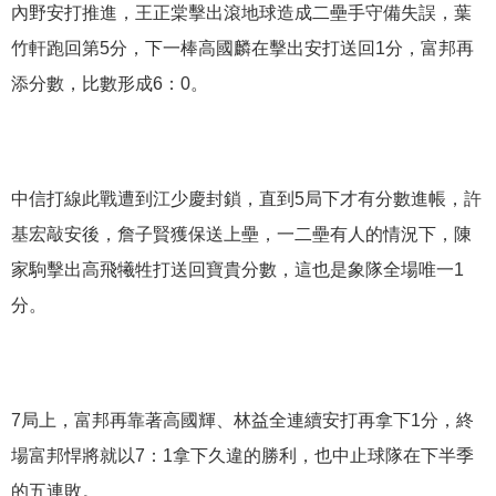
內野安打推進，王正棠擊出滾地球造成二壘手守備失誤，葉
竹軒跑回第5分，下一棒高國麟在擊出安打送回1分，富邦再
添分數，比數形成6：0。
中信打線此戰遭到江少慶封鎖，直到5局下才有分數進帳，許
基宏敲安後，詹子賢獲保送上壘，一二壘有人的情況下，陳
家駒擊出高飛犧牲打送回寶貴分數，這也是象隊全場唯一1
分。
7局上，富邦再靠著高國輝、林益全連續安打再拿下1分，終
場富邦悍將就以7：1拿下久違的勝利，也中止球隊在下半季
的五連敗。