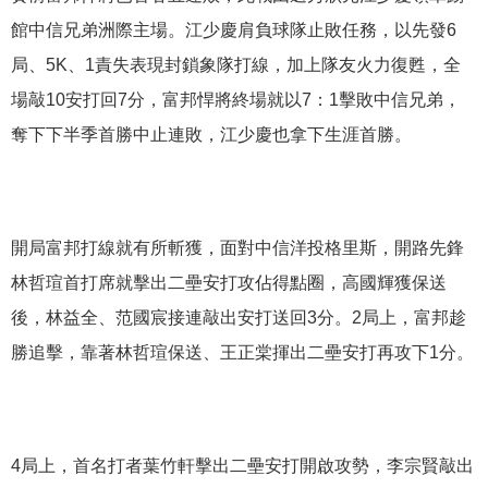
館中信兄弟洲際主場。江少慶肩負球隊止敗任務，以先發6
局、5K、1責失表現封鎖象隊打線，加上隊友火力復甦，全
場敲10安打回7分，富邦悍將終場就以7：1擊敗中信兄弟，
奪下下半季首勝中止連敗，江少慶也拿下生涯首勝。
開局富邦打線就有所斬獲，面對中信洋投格里斯，開路先鋒
林哲瑄首打席就擊出二壘安打攻佔得點圈，高國輝獲保送
後，林益全、范國宸接連敲出安打送回3分。2局上，富邦趁
勝追擊，靠著林哲瑄保送、王正棠揮出二壘安打再攻下1分。
4局上，首名打者葉竹軒擊出二壘安打開啟攻勢，李宗賢敲出