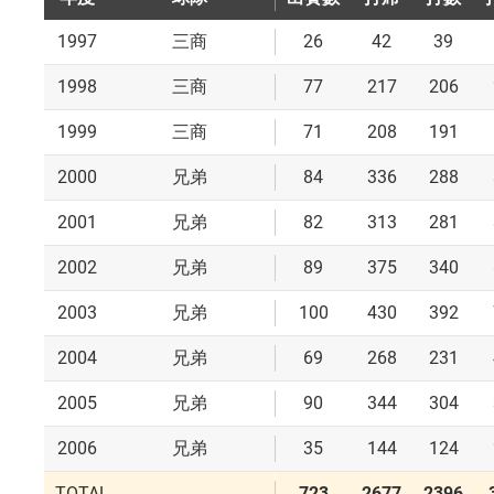
1997
26
42
39
三商
1998
77
217
206
三商
1999
71
208
191
三商
2000
84
336
288
兄弟
2001
82
313
281
兄弟
2002
89
375
340
兄弟
2003
100
430
392
兄弟
2004
69
268
231
兄弟
2005
90
344
304
兄弟
2006
35
144
124
兄弟
TOTAL
723
2677
2396