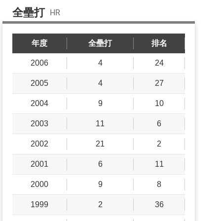
全壘打
HR
年度
全壘打
排名
2006
4
24
2005
4
27
2004
9
10
2003
11
6
2002
21
2
2001
6
11
2000
9
8
1999
2
36