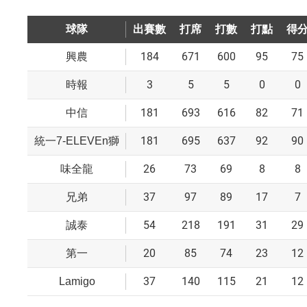
球隊
出賽數
打席
打數
打點
得
184
671
600
95
75
興農
3
5
5
0
0
時報
181
693
616
82
71
中信
181
695
637
92
90
統一7-ELEVEn獅
26
73
69
8
8
味全龍
37
97
89
17
7
兄弟
54
218
191
31
29
誠泰
20
85
74
23
12
第一
37
140
115
21
12
Lamigo