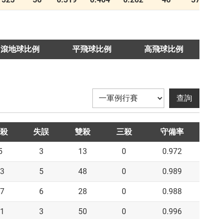
滾地球比例
平飛球比例
高飛球比例
殺
失誤
雙殺
三殺
守備率
5
3
13
0
0.972
3
5
48
0
0.989
7
6
28
0
0.988
1
3
50
0
0.996