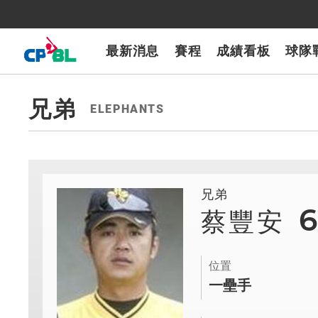
CPBLTV
7-ELEVEn獅
樂天桃猿
富邦悍將
味全龍
台鋼雄鷹
最新消息
賽程
成績看板
球隊
兄弟
ELEPHANTS
兄弟
蔡豐安
位置
一壘手