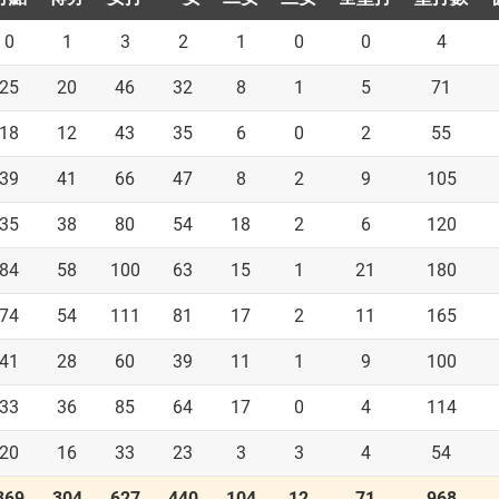
0
1
3
2
1
0
0
4
25
20
46
32
8
1
5
71
18
12
43
35
6
0
2
55
39
41
66
47
8
2
9
105
35
38
80
54
18
2
6
120
84
58
100
63
15
1
21
180
74
54
111
81
17
2
11
165
41
28
60
39
11
1
9
100
33
36
85
64
17
0
4
114
20
16
33
23
3
3
4
54
369
304
627
440
104
12
71
968