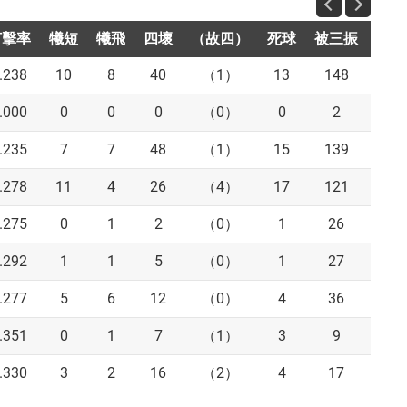
打擊率
犧短
犧飛
四壞
（故四）
死球
被三振
盜壘
.238
10
8
40
（1）
13
148
6
.000
0
0
0
（0）
0
2
0
.235
7
7
48
（1）
15
139
7
.278
11
4
26
（4）
17
121
13
.275
0
1
2
（0）
1
26
1
.292
1
1
5
（0）
1
27
2
.277
5
6
12
（0）
4
36
4
.351
0
1
7
（1）
3
9
2
.330
3
2
16
（2）
4
17
1