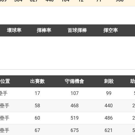
壞球率
揮棒率
首球揮棒
揮空率
備位置
出賽數
守備機會
刺殺
助
17
107
99
壘手
58
468
440
2
壘手
60
519
486
2
壘手
67
675
621
5
壘手