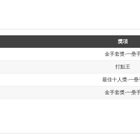
獎項
金手套獎-一壘
打點王
最佳十人獎-一壘
金手套獎-一壘