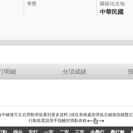
學歷
國籍/出生地
中華民國
打明細
分項成績
打點
得分
安打
一安
二安
三安
全壘打
壘打數