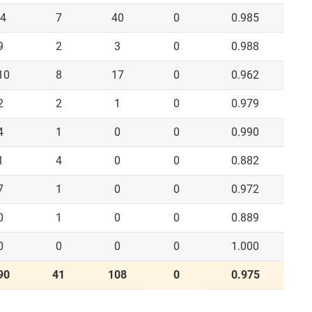
4
7
40
0
0.985
9
2
3
0
0.988
10
8
17
0
0.962
2
2
1
0
0.979
4
1
0
0
0.990
1
4
0
0
0.882
7
1
0
0
0.972
0
1
0
0
0.889
0
0
0
0
1.000
90
41
108
0
0.975