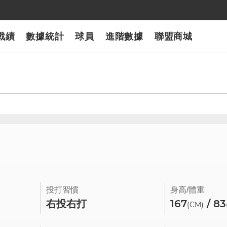
戰績
數據統計
球員
進階數據
聯盟商城
0
投打習慣
身高/體重
右投右打
167
/ 83
(CM)