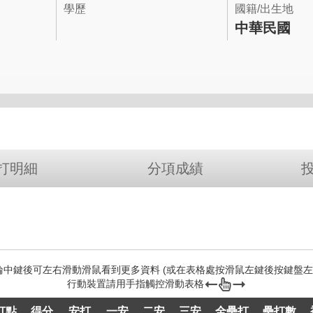
學歷
國籍/出生地
中華民國
打明細
分項成績
打點
得分
安打
一安
二安
三安
全壘打
壘打數