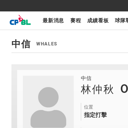
CPBLTV
7-ELEVEn獅
樂天桃猿
富邦悍將
味全龍
台鋼雄鷹
最新消息
賽程
成績看板
球隊
中信
WHALES
中信
林仲秋
位置
指定打擊