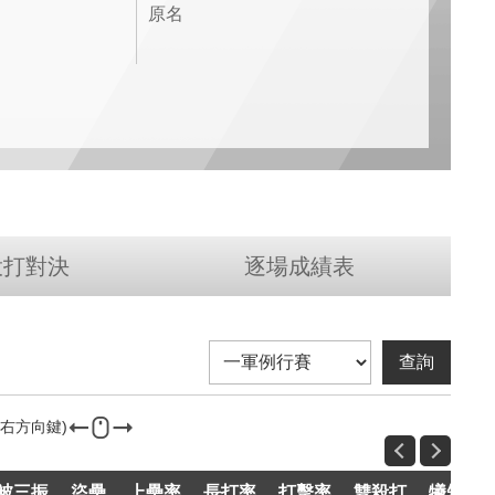
原名
投打對決
逐場成績表
被三振
盜壘
上壘率
長打率
打擊率
雙殺打
犧短