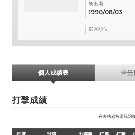
初出場
1990/08/03
選秀順位
個人成績表
全壘
打擊成績
年度
球隊
出賽數
打席
打數