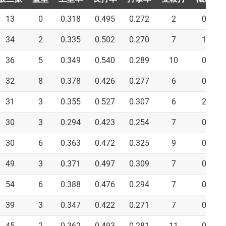
13
0
0.318
0.495
0.272
2
0
34
2
0.335
0.502
0.270
7
1
36
5
0.349
0.540
0.289
10
0
32
8
0.378
0.426
0.277
6
0
31
3
0.355
0.527
0.307
6
2
30
3
0.294
0.423
0.254
7
0
30
6
0.363
0.472
0.325
9
0
49
3
0.371
0.497
0.309
7
0
54
6
0.388
0.476
0.294
7
0
39
3
0.347
0.422
0.271
7
0
45
2
0.362
0.493
0.281
11
0