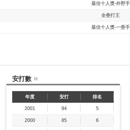
最佳十人獎-外野手
全壘打王
最佳十人獎-一壘手
安打數
H
年度
安打
排名
2001
94
5
2000
85
6