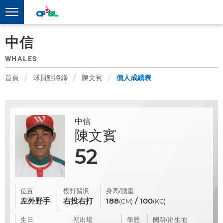
中信
WHALES
首頁
球員點將錄
陳文賓
個人成績表
中信
陳文賓
52
位置
投打習慣
身高/體重
左外野手
右投右打
188
/ 100
(CM)
(KG)
生日
初出場
學歷
國籍/出生地