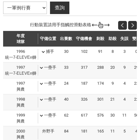
年度
守備位置
出賽數
守備機會
刺殺
助殺
失誤
雙
球隊
1996
捕手
30
102
91
8
3
0
統一7-ELEVEn獅
1997
一壘手
33
317
288
20
9
29
統一7-ELEVEn獅
1997
一壘手
24
187
174
9
4
23
興農
1998
一壘手
40
326
301
21
4
22
興農
1999
一壘手
62
617
576
30
11
50
興農
2000
外野手
84
181
165
11
5
4
興農