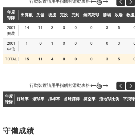
年度
出賽數
先發
後援
完投
完封
無四死球
勝場
敗場
救援
球隊
2001
14
11
3
0
0
0
3
5
0
興農
2001
1
0
1
0
0
0
0
0
0
中信
TOTAL
15
11
4
0
0
0
3
5
0
年度
好球率
壞球率
揮棒率
首球揮棒
揮空率
滾地球比例
平飛球
球隊
守備成績