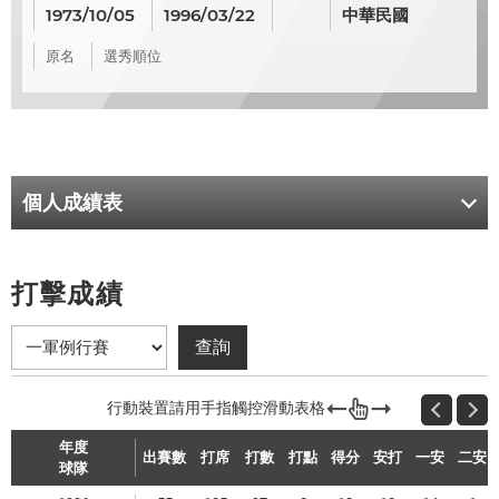
1973/10/05
1996/03/22
中華民國
原名
選秀順位
個人成績表
打擊成績
年度
出賽數
打席
打數
打點
得分
安打
一安
二安
球隊