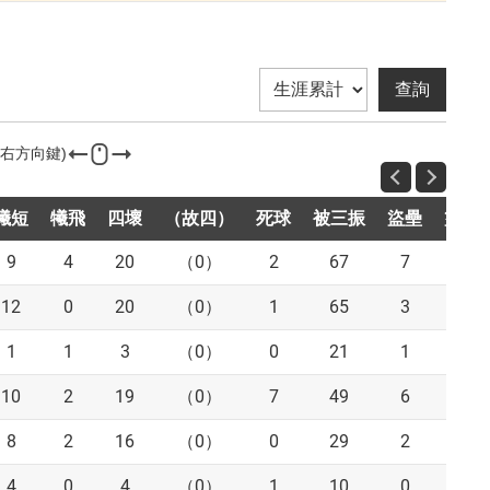
犧短
犧飛
四壞
（故四）
死球
被三振
盜壘
盜壘
9
4
20
（0）
2
67
7
2
12
0
20
（0）
1
65
3
1
1
1
3
（0）
0
21
1
0
10
2
19
（0）
7
49
6
2
8
2
16
（0）
0
29
2
0
4
0
4
（0）
1
10
0
1