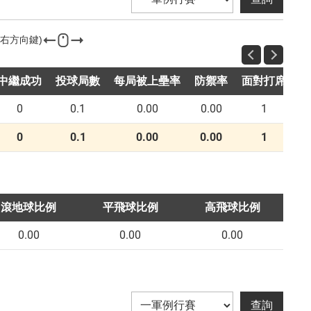
中繼成功
投球局數
每局被上壘率
防禦率
面對打席
總
0
0.1
0.00
0.00
1
0
0.1
0.00
0.00
1
滾地球比例
平飛球比例
高飛球比例
0.00
0.00
0.00