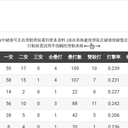
一安
二安
三安
全壘打
壘打數
雙殺打
打擊率
59
17
0
4
109
10
0.239
58
15
1
4
107
7
0.231
14
2
0
1
22
0
0.227
56
10
0
3
88
11
0.242
28
5
0
1
42
5
0.206
8
4
0
1
20
1
0.236