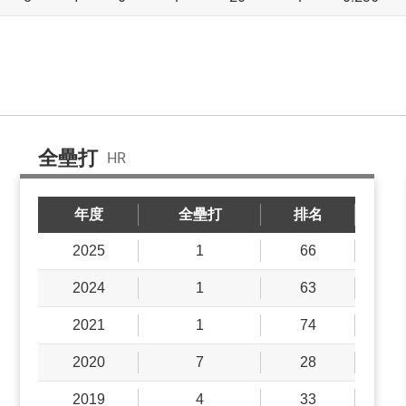
全壘打
HR
年度
全壘打
排名
2025
1
66
2024
1
63
2021
1
74
2020
7
28
2019
4
33