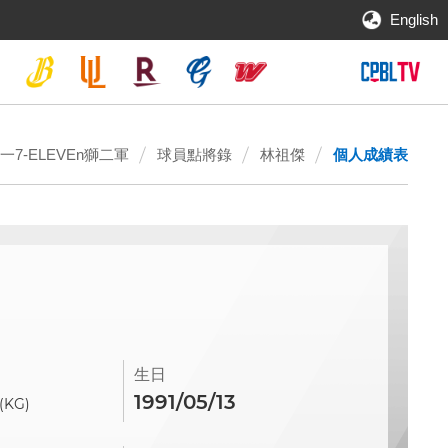
English
一7-ELEVEn獅二軍
球員點將錄
林祖傑
個人成績表
生日
1991/05/13
(KG)