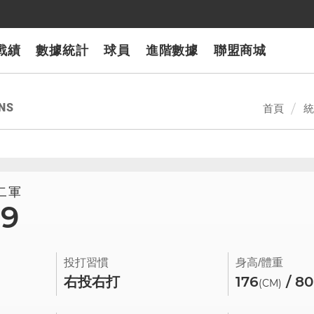
戰績
數據統計
球員
進階數據
聯盟商城
NS
首頁
統
獅二軍
39
投打習慣
身高/體重
右投右打
176
/ 80
(CM)