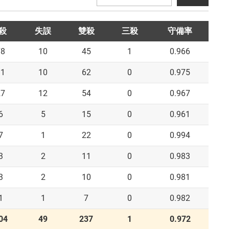
殺
失誤
雙殺
三殺
守備率
78
10
45
1
0.966
31
10
62
0
0.975
27
12
54
0
0.967
6
5
15
0
0.961
7
1
22
0
0.994
3
2
11
0
0.983
3
2
10
0
0.981
1
1
7
0
0.982
04
49
237
1
0.972