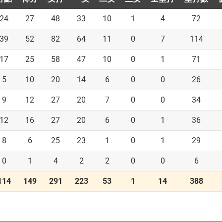
24
27
48
33
10
1
4
72
39
52
82
64
11
0
7
114
17
25
58
47
10
0
1
71
5
10
20
14
6
0
0
26
9
12
27
20
7
0
0
34
12
16
27
20
6
0
1
36
8
6
25
23
1
0
1
29
0
1
4
2
2
0
0
6
114
149
291
223
53
1
14
388