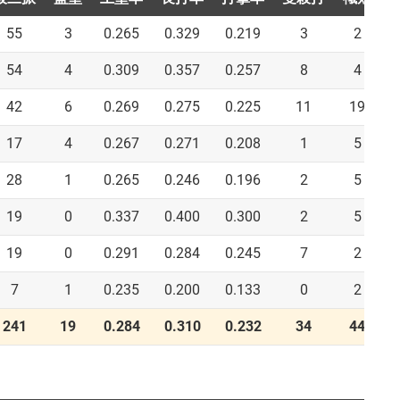
55
3
0.265
0.329
0.219
3
2
54
4
0.309
0.357
0.257
8
4
42
6
0.269
0.275
0.225
11
19
17
4
0.267
0.271
0.208
1
5
28
1
0.265
0.246
0.196
2
5
19
0
0.337
0.400
0.300
2
5
19
0
0.291
0.284
0.245
7
2
7
1
0.235
0.200
0.133
0
2
241
19
0.284
0.310
0.232
34
44