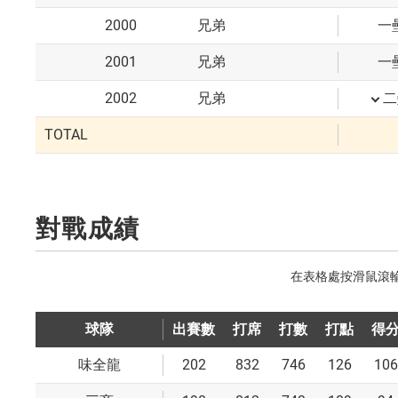
2000
兄弟
一
2001
兄弟
一
2002
兄弟
二
TOTAL
對戰成績
球隊
出賽數
打席
打數
打點
得
202
832
746
126
106
味全龍