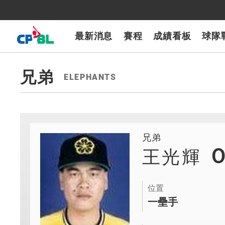
CPBLTV
7-ELEVEn獅
樂天桃猿
富邦悍將
味全龍
台鋼雄鷹
最新消息
賽程
成績看板
球隊
兄弟
ELEPHANTS
兄弟
王光輝
位置
一壘手