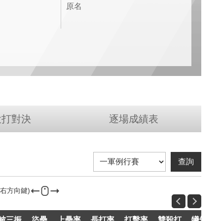
原名
投打對決
逐場成績表
被三振
盜壘
上壘率
長打率
打擊率
雙殺打
犧短