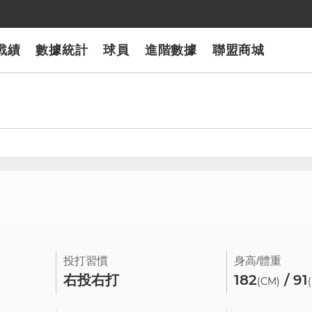
戰績
數據統計
球員
進階數據
聯盟商城
0
投打習慣
身高/體重
右投右打
182
/ 91
(CM)