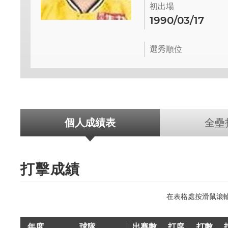
初出場
1990/03/17
選秀順位
個人成績表
全壘
打擊成績
年度
球隊
出賽數
打席
打數