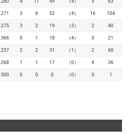
.280
4
11
49
（4）
5
63
6
.271
3
8
52
（4）
16
104
9
.275
3
2
19
（3）
2
40
5
.366
0
1
18
（4）
0
21
4
.237
2
2
31
（1）
2
60
7
.268
1
1
17
（0）
4
36
1
.500
0
0
0
（0）
0
1
0