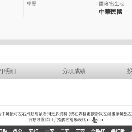
學歷
國籍/出生地
中華民國
打明細
分項成績
打點
得分
安打
一安
二安
三安
全壘打
壘打數