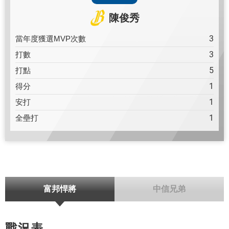
陳俊秀
3
當年度獲選MVP次數
3
打數
5
打點
1
得分
1
安打
1
全壘打
富邦悍將
中信兄弟
戰況表