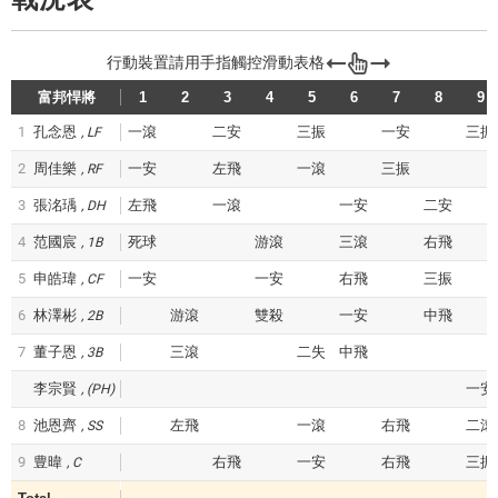
富邦悍將
1
2
3
4
5
6
7
8
9
1
孔念恩
一滾
二安
三振
一安
三振
LF
2
周佳樂
一安
左飛
一滾
三振
RF
3
張洺瑀
左飛
一滾
一安
二安
DH
4
范國宸
死球
游滾
三滾
右飛
1B
5
申皓瑋
一安
一安
右飛
三振
CF
6
林澤彬
游滾
雙殺
一安
中飛
2B
7
董子恩
三滾
二失
中飛
3B
李宗賢
一安
(PH)
8
池恩齊
左飛
一滾
右飛
二滾
SS
9
豊暐
右飛
一安
右飛
三振
C