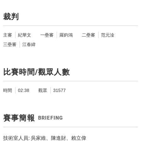
裁判
主審
紀華文
一壘審
羅鈞鴻
二壘審
范元淦
三壘審
江春緯
比賽時間/觀眾人數
時間
02:38
觀眾
31577
賽事簡報
BRIEFING
技術室人員: 吳家維、陳進財、賴立偉