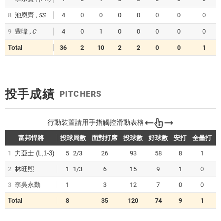
8
池恩齊
4
0
0
0
0
0
0
0
SS
9
豊暐
4
0
1
0
0
0
0
0
C
Total
36
2
10
2
2
0
0
1
投手成績
PITCHERS
富邦悍將
投球局數
面對打席
投球數
好球數
安打
全壘打
1
力亞士
(L,1-3)
5
2/3
26
93
58
8
1
2
林旺熙
1
1/3
6
15
9
1
0
3
李吳永勤
1
3
12
7
0
0
Total
8
35
120
74
9
1