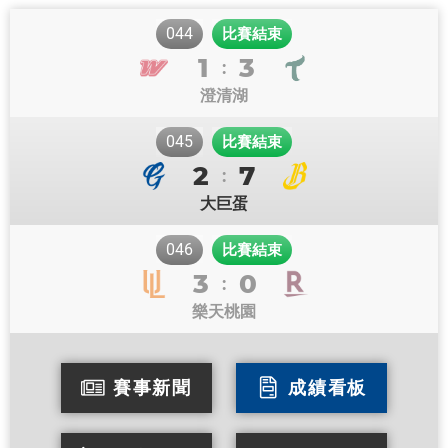
044
比賽結束
1
3
:
澄清湖
045
比賽結束
2
7
:
大巨蛋
046
比賽結束
3
0
:
樂天桃園
賽事新聞
成績看板