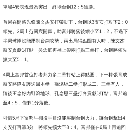
單場4安表現最為突出，終場台鋼12：5獲勝。
首局在開路先鋒陳文杰安打帶動下，台鋼以3支安打攻下2：0
領先。2局上范國宸開轟，助富邦將落後縮小至1：2，不過下
半局球隊沒能壓制台鋼攻勢，兩出局得點圈有人時，陳文杰
敲安貢獻1打點，吳念庭再補上帶兩打點三壘打，台鋼將領先
擴大至5：1。
4局上富邦首位打者邦力多二壘打站上得點圈，下一棒張育成
敲安將隊友護送回本壘，張洺瑀二壘打形成二、三壘有人，
隨後王念好內野滾地球、孔念恩三壘打各貢獻1打點，富邦追
至4：5，僅剩1分落後。
可惜5局下富邦牛棚投手群沒能壓制台鋼火力，讓台鋼擊出4
支安打再添3分，將領先擴大至8：4。富邦僅在6局上再追回