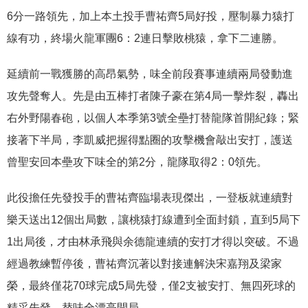
6分一路領先，加上本土投手曹祐齊5局好投，壓制暴力猿打
線有功，終場火龍軍團6：2連日擊敗桃猿，拿下二連勝。
延續前一戰獲勝的高昂氣勢，味全前段賽事連續兩局發動進
攻先聲奪人。先是由五棒打者陳子豪在第4局一擊炸裂，轟出
右外野陽春砲，以個人本季第3號全壘打替龍隊首開紀錄；緊
接著下半局，李凱威把握得點圈的攻擊機會敲出安打，護送
曾聖安回本壘攻下味全的第2分，龍隊取得2：0領先。
此役擔任先發投手的曹祐齊臨場表現傑出，一登板就連續對
樂天送出12個出局數，讓桃猿打線遭到全面封鎖，直到5局下
1出局後，才由林承飛與余德龍連續的安打才得以突破。不過
經過教練暫停後，曹祐齊沉著以對接連解決宋嘉翔及梁家
榮，最終僅花70球完成5局先發，僅2支被安打、無四死球的
精采先發，替味全漂亮開局。