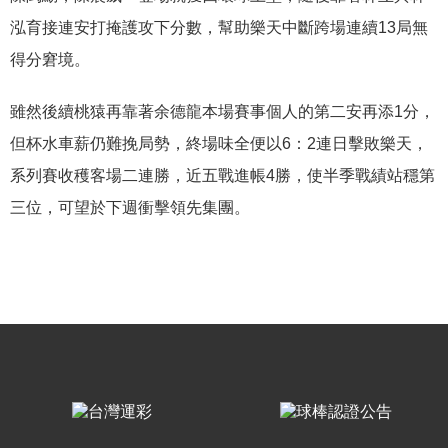
泓育接連安打掩護攻下分數，幫助樂天中斷跨場連續13局無
得分窘境。
雖然後續桃猿再靠著余德龍本場賽事個人的第二安再添1分，
但杯水車薪仍難挽局勢，終場味全便以6：2連日擊敗樂天，
系列賽收穫客場二連勝，近五戰進帳4勝，使半季戰績站穩第
三位，可望於下週衝擊領先集團。