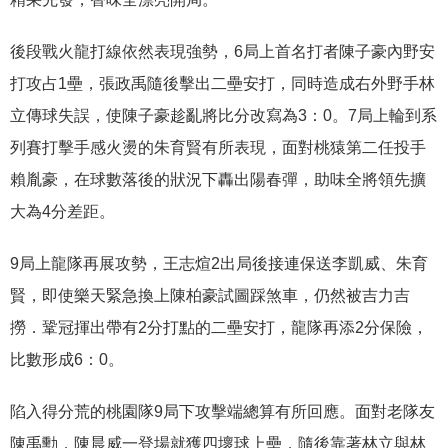
後段戰火龍打線依然表現強勢，6局上首名打者陳子豪內野安
打攻占1壘，張政禹隨後擊出二壘安打，同時造成右外野手林
立傳球失誤，使陳子豪趁亂將比分改寫為3：0。7局上輪到系
列賽打擊手感火燙的朱育賢有所表現，面對桃猿第二任投手
賴胤豪，在球數落後的狀況下轟出陽春彈，助味全將領先擴
大為4分差距。
9局上龍隊再展攻勢，王志煊2出局後接連保送李凱威、朱育
賢，即使樂天緊急換上陳柏豪試圖踩煞車，仍然被吉力吉
撈．鞏冠揮出帶有2分打點的二壘安打，龍隊再添2分保險，
比數形成6：0。
陷入得分荒的桃園隊9局下攻擊端總算有所回應。面對老隊友
陳禹勳，陳晨威一登場就獲四壞球上壘，隨後靠著林立與林