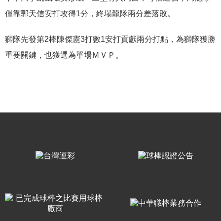
僅靠郭天信安打攻得
1
分，終場龍隊兩分差落敗。
獅隊先發第
2
棒陳傑憲
3
打數
1
安打貢獻兩分打點，為獅隊獲勝
重要關鍵，也獲選為單場ＭＶＰ。