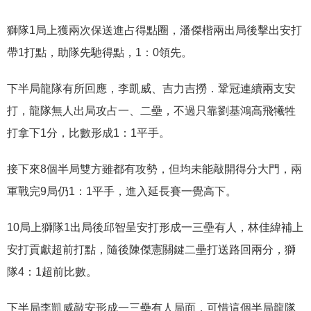
獅隊
1
局上獲兩次保送進占得點圈，潘傑楷兩出局後擊出安打
帶
1
打點，助隊先馳得點，
1
：
0
領先。
下半局龍隊有所回應，李凱威、吉力吉撈．鞏冠連續兩支安
打，龍隊無人出局攻占一、二壘，不過只靠劉基鴻高飛犧牲
打拿下
1
分，比數形成
1
：
1
平手。
接下來
8
個半局雙方雖都有攻勢，但均未能敲開得分大門，兩
軍戰完
9
局仍
1
：
1
平手，進入延長賽一覺高下。
10
局上獅隊
1
出局後邱智呈安打形成一三壘有人，林佳緯補上
安打貢獻超前打點，隨後陳傑憲關鍵二壘打送路回兩分，獅
隊
4
：
1
超前比數。
下半局李凱威敲安形成一三壘有人局面，可惜這個半局龍隊