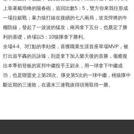
上靠著戴培峰的陽春砲，追回比數5：5，雙方你來我往形成
一場拉鋸戰；暴力猿打線在接續的七八兩局，攻克悍將的牛
棚防線，發起了一波波的猛攻，兩局拿下五分，也奠定了勝
利的基礎，終場以5：10猿隊拿下勝利。
全場4-4、3打點的李勛傑，喜獲職業生涯首座單場MVP，被
打出追平轟的呂詠臻，則是拿下加入樂天後的首勝，傷癒復
出本季初登板的富邦中繼投手王尉永，用一球拿下中繼成
功，也是聯盟史上第28次、隊史第5次的一球中繼，桃猿隊中
斷近期的三連敗，在週末三連戰拔得頭籌取得一勝。