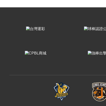
樂天桃猿
富邦悍將
味全龍