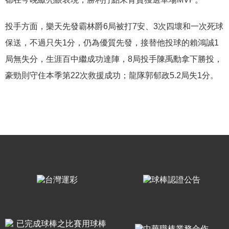
投手方面，樂天先發霸林爵6局被打7安、3次四壞和一次死球
保送，不過只失1分，仍為優質先發，接替他投球的賴鴻誠1
局無失分，生涯百中繼成功達陣，8局投手陳禹勳拿下勝投，
豪勁則守住本季第22次救援成功；龍隊郭郁政5.2局失1分。