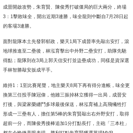
成晉開啟攻勢，朱育賢、陳俊秀打破僵局的巨大兩分，終場
3：1擊敗味全，開出近期3連勝，味全龍則中斷自7月28日起
的客場3連勝。
面對龍隊本土先發郭郁政，樂天1局下成晉率先敲出安打，滾
地球推進至二壘後，林泓育擊出中外野二壘安打，助隊先馳
得點；龍隊則在3局上郭天信安打並盜壘成功，同樣是資深選
手林智勝敲安扳成平手。
維持1：1至比賽尾聲，地主樂天8局下再有得分進帳，味全更
換第三任投手陳冠偉，他雖三振掉林立獲得一出局，成晉安
打後，與梁家榮纏鬥多球最後保送，林泓育補上高飛犧牲打
形成一三壘有人，擔任第5棒的朱育賢敲出右外野安打，取得
超前一分，而陳俊秀接棒追加1分打點長打，主砲「三本柱」
都在今晚繳亮眼表現，勝利打點朱育賢獲選單場MVP。