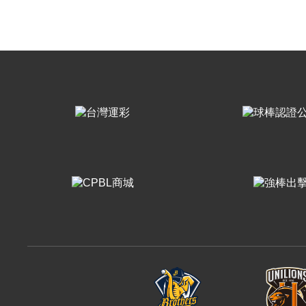
樂天桃猿
富邦悍將
味全龍