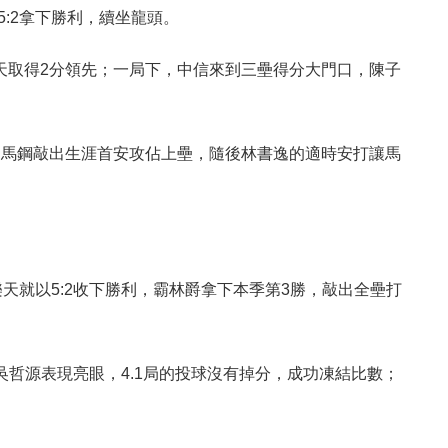
:2拿下勝利，續坐龍頭。
天取得2分領先；一局下，中信來到三壘得分大門口，陳子
的馬鋼敲出生涯首安攻佔上壘，隨後林書逸的適時安打讓馬
。
天就以5:2收下勝利，霸林爵拿下本季第3勝，敲出全壘打
吳哲源表現亮眼，4.1局的投球沒有掉分，成功凍結比數；