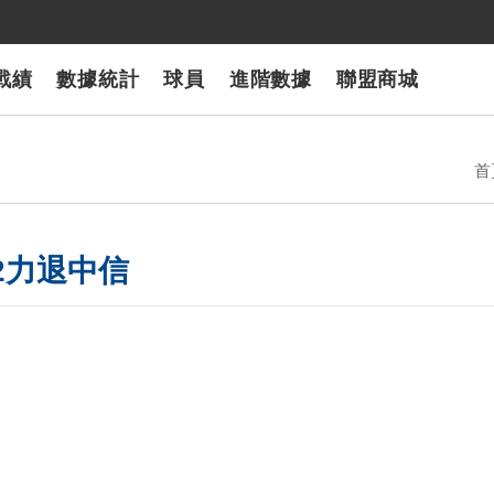
戰績
數據統計
球員
進階數據
聯盟商城
首
2力退中信