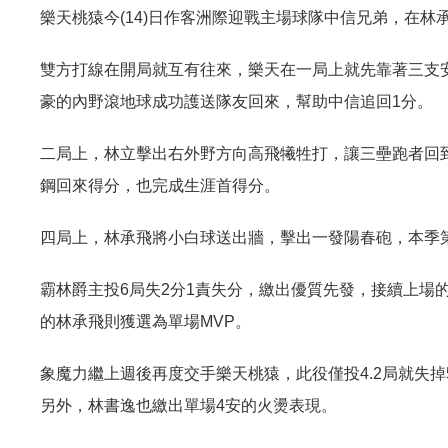
樂天桃猿今(14)日作客洲際迎戰主場球隊中信兄弟，在林
雙方打線在開局就互有往來，樂天在一局上就先靠著三支
豪的內野滾地球成功護送隊友回來，幫助中信追回1分。
二局上，林立擊出右外野方向高飛犧牲打，讓三壘跑者回
鋼回來得分，也完成生涯首得分。
四局上，林承飛將小白球送出牆，擊出一發陽春砲，本季
霸林爵主投6局失2分1責失分，繳出優質先發，接續上場
的林承飛則獲選為單場MVP。
象魔力繼上週後再度交手樂天桃猿，此役僅投4.2局就失
另外，林書逸也繳出單場4安的火燙表現。