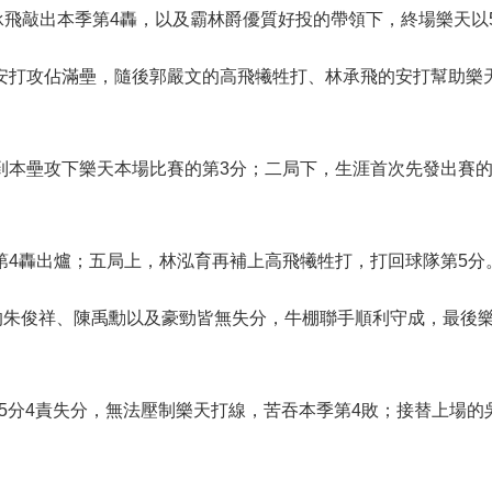
承飛敲出本季第4轟，以及霸林爵優質好投的帶領下，終場樂天以5
安打攻佔滿壘，隨後郭嚴文的高飛犧牲打、林承飛的安打幫助樂
到本壘攻下樂天本場比賽的第3分；二局下，生涯首次先發出賽
第4轟出爐；五局上，林泓育再補上高飛犧牲打，打回球隊第5分
的朱俊祥、陳禹勳以及豪勁皆無失分，牛棚聯手順利守成，最後樂
掉5分4責失分，無法壓制樂天打線，苦吞本季第4敗；接替上場的