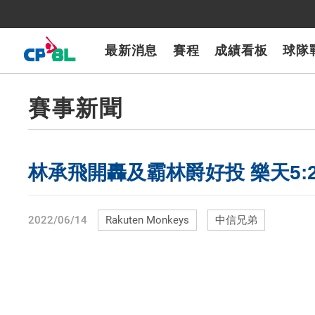
CPBLTV
7-ELEVEn獅
樂天桃猿
富邦悍將
味全龍
台鋼雄鷹
最新消息
賽程
成績看板
球隊
賽事新聞
林承飛開轟及霸林爵好投 樂天5:
2022/06/14
Rakuten Monkeys
中信兄弟