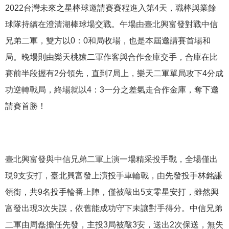
2022台灣未來之星棒球邀請賽賽程進入第4天，職棒與業餘
球隊持續在澄清湖棒球場交戰。午場由臺北興富發對戰中信
兄弟二軍，雙方以0：0和局收場，也是本屆邀請賽首場和
局。晚場則由樂天桃猿二軍作客與合作金庫交手，合庫在比
賽前半段握有2分領先，直到7局上，樂天二軍單局攻下4分成
功逆轉戰局，終場就以4：3一分之差氣走合作金庫，奪下邀
請賽首勝！
臺北興富發與中信兄弟二軍上演一場精采投手戰，全場僅出
現9支安打，臺北興富發上演投手車輪戰，由先發投手林銘謙
領銜，共9名投手輪番上陣，僅被敲出5支零星安打，雖然興
富發出現3次失誤，依舊能成功守下未讓對手得分。中信兄弟
二軍由周磊擔任先發，主投3局被敲3安，送出2次保送，無失