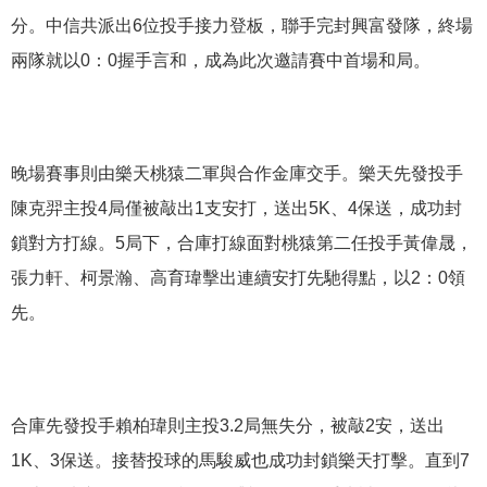
分。中信共派出6位投手接力登板，聯手完封興富發隊，終場
兩隊就以0：0握手言和，成為此次邀請賽中首場和局。
晚場賽事則由樂天桃猿二軍與合作金庫交手。樂天先發投手
陳克羿主投4局僅被敲出1支安打，送出5K、4保送，成功封
鎖對方打線。5局下，合庫打線面對桃猿第二任投手黃偉晟，
張力軒、柯景瀚、高育瑋擊出連續安打先馳得點，以2：0領
先。
合庫先發投手賴柏瑋則主投3.2局無失分，被敲2安，送出
1K、3保送。接替投球的馬駿威也成功封鎖樂天打擊。直到7