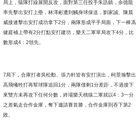
局上，猿隊打線展開反攻，面對第三任投手朱誥鎮，余德龍
率先擊出安打上壘，林澤彬遭到觸身球保送，劉家誠、陳晨
威接連擊出安打成功拿下2分，兩隊形成平手局面，下一棒馮
健庭補上帶有2分打點安打建功，樂天二軍單局攻下4分，比
數形成4：2領先。
7局下，合庫打者吳松勳、張力軒皆有安打演出，柯景瀚擊出
高飛犧牲打再幫球隊追回1分，兩隊僅剩1分差距，不過接下
來雙方未再攻下任何分數，終場樂天桃猿二軍就以4：3一分
之差氣走合作金庫，奪下邀請賽首勝，合作金庫則吞下第2
敗。