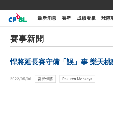
CPBLTV
7-ELEVEn獅
樂天桃猿
富邦悍將
味全龍
台鋼雄鷹
最新消息
賽程
成績看板
球隊
賽事新聞
悍將延長賽守備「誤」事 樂天桃
2022/05/06
富邦悍將
Rakuten Monkeys