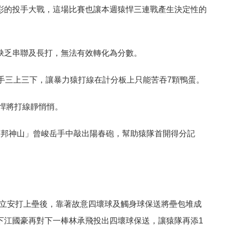
彩的投手大戰，這場比賽也讓本週猿悍三連戰產生決定性的
缺乏串聯及長打，無法有效轉化為分數。
手三上三下，讓暴力猿打線在計分板上只能苦吞
顆鴨蛋。
7
悍將打線靜悄悄。
護邦神山」曾峻岳手中敲出陽春砲，幫助猿隊首開得分記
。
立安打上壘後，靠著故意四壞球及觸身球保送將壘包堆成
下江國豪再對下一棒林承飛投出四壞球保送，讓猿隊再添
1