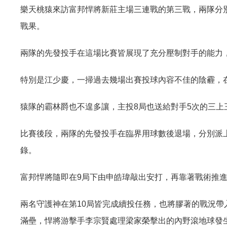
樂天桃猿來訪富邦悍將新莊主場三連戰的第三戰，兩隊分
戰果。
兩隊的先發投手在這場比賽皆展現了充分壓制對手的能力
特別是江少慶，一掃過去幾場出賽投球內容不佳的陰霾，
猿隊的霸林爵也不遑多讓，主投
局也送給對手
次的三上
8
5
比賽後段，兩隊的先發投手在臨界用球數後退場，分別派
錄。
富邦悍將隨即在
局下由申皓瑋敲出安打，再靠著戰術推
9
兩名守護神在第
局皆完成續投任務，也將膠著的戰況帶
10
滿壘，悍將游擊手李宗賢處理梁家榮擊出的內野滾地球發