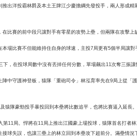
別推出洋投霸林爵及本土王牌江少慶擔綱先發投手，兩人形成精
，在比賽的前中段只讓對手有零星的攻勢上壘，但兩隊在攻擊上
在本場比賽不但能維持住自身的球速，主投
局更有
個半局讓對
7
5
三下，在投球局數中沒有丟掉任何分數，單場飆出
次奪三振讓
11
上陣中守護神登板，猿隊「重砲司令」林泓育率先在
局上從「
9
進及猿隊豪勁投手暴投回到本壘將比數追平，也將比賽逼入延長
入第
局。悍將在
局上推出江國豪上場投球，猿隊首名打者林
11
11
生接球失誤，也讓三壘上的林立回到本壘攻下超前分。滿壘情況