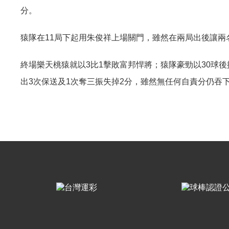
分。
猿隊在
局下起用朱俊祥上場關門，雖然在兩局出後讓兩
11
終場樂天桃猿就以
比
擊敗富邦悍將；猿隊豪勁以
球後
3
1
30
出
次保送及
次奪三振失掉
分，雖然無任何自責分仍吞
3
1
2