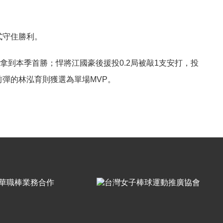
式守住勝利。
拿到本季首勝；悍將江國豪後援投
局被敲
支安打，投
0.2
1
前彈的林泓育則獲選為單場
。
MVP