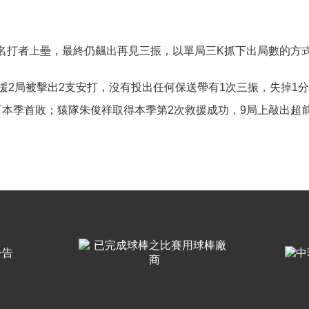
名打者上壘，最終仍飆出再見三振，以單局三
抓下出局數的方
K
援
局被擊出
支安打，沒有投出任何保送帶有
次三振，失掉
分
2
2
1
1
下本季首敗；猿隊朱俊祥取得本季第
次救援成功，
局上敲出超
2
9