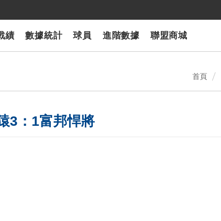
戰績
數據統計
球員
進階數據
聯盟商城
首頁
猿3：1富邦悍將