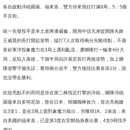
各自啟動洋砲羅薩、福來喜，雙方你來我往打滿
9
局，
5
：
5
握
手言和。
統一先發投手是本土老將潘威倫，開局中信兄弟從開路先鋒
王威晨的長打開起攻勢，猛打
7
人次取得兩分先馳得點，不過
黃衫軍洋投象魔力在
3
局上遇到亂流，遭獅隊打一輪拿
4
分大
局，反陷入落後，下個半局自許基宏長打再掀攻勢，加上獅
隊游擊守備失誤，要得兩分追平，雙方後段比賽各添
1
分，誰
也沒帶走勝利。
此役亮點不約而同是排在第二棒指定打擊的洋砲，獅隊洋砲
羅薩來自多明尼加，曾在日本、韓國職棒效力，首次亮相繳
出
3
支
1
，是在
3
局上面對象魔力敲出，另獲得
1K
、
1
保送；來
自美國的福來喜，已是第
3
度在官辦熱身賽出賽，
4
支
0
尋找手
感中。