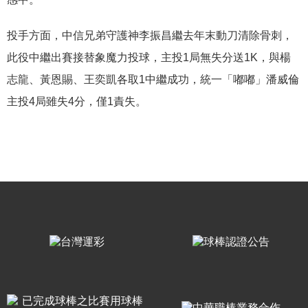
投手方面，中信兄弟守護神李振昌繼去年末動刀清除骨刺，
此役中繼出賽接替象魔力投球，主投
1
局無失分送
1K
，與楊
志龍、黃恩賜、王奕凱各取
1
中繼成功，統一「嘟嘟」潘威倫
主投
4
局雖失
4
分，僅
1
責失。