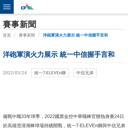
賽事新聞
首頁
賽事新聞
洋砲軍演火力展示 統一中信握手言和
洋砲軍演火力展示 統一中信握手言和
2022/03/24
統一7-ELEVEn獅
中信兄弟
備戰中職
33
年球季，
2022
國票金控中華職棒官辦熱身賽
24日
於高雄澄清湖棒球場持續開戰，統一
7-ELEVEn
獅與中信兄弟