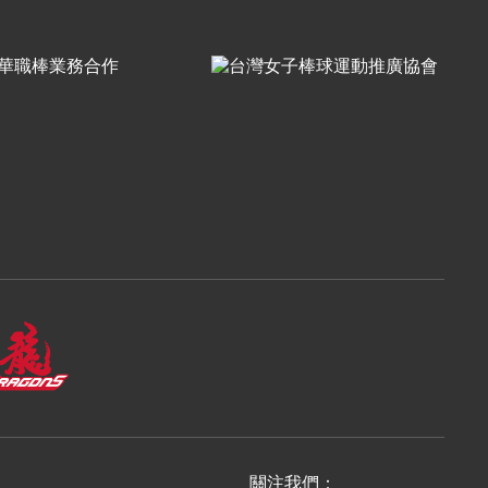
關注我們：