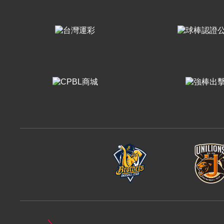
樂天桃猿
富邦悍將
味全龍