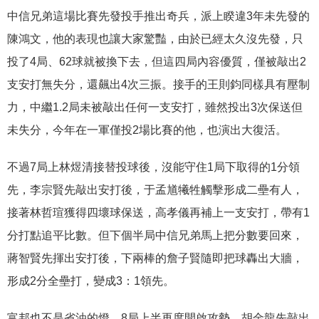
中信兄弟這場比賽先發投手推出奇兵，派上睽違3年未先發的
陳鴻文，他的表現也讓大家驚豔，由於已經太久沒先發，只
投了4局、62球就被換下去，但這四局內容優質，僅被敲出2
支安打無失分，還飆出4次三振。接手的王則鈞同樣具有壓制
力，中繼1.2局未被敲出任何一支安打，雖然投出3次保送但
未失分，今年在一軍僅投2場比賽的他，也演出大復活。
不過7局上林煜清接替投球後，沒能守住1局下取得的1分領
先，李宗賢先敲出安打後，于孟馗犧牲觸擊形成二壘有人，
接著林哲瑄獲得四壞球保送，高孝儀再補上一支安打，帶有1
分打點追平比數。但下個半局中信兄弟馬上把分數要回來，
蔣智賢先揮出安打後，下兩棒的詹子賢隨即把球轟出大牆，
形成2分全壘打，變成3：1領先。
富邦也不是省油的燈，8局上半再度開啟攻勢，胡金龍先敲出