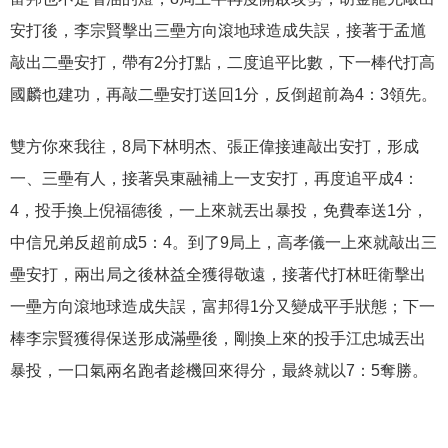
安打後，李宗賢擊出三壘方向滾地球造成失誤，接著于孟馗
敲出二壘安打，帶有2分打點，二度追平比數，下一棒代打高
國麟也建功，再敲二壘安打送回1分，反倒超前為4：3領先。
雙方你來我往，8局下林明杰、張正偉接連敲出安打，形成
一、三壘有人，接著吳東融補上一支安打，再度追平成4：
4，投手換上倪福德後，一上來就丟出暴投，免費奉送1分，
中信兄弟反超前成5：4。到了9局上，高孝儀一上來就敲出三
壘安打，兩出局之後林益全獲得敬遠，接著代打林旺衛擊出
一壘方向滾地球造成失誤，富邦得1分又變成平手狀態；下一
棒李宗賢獲得保送形成滿壘後，剛換上來的投手江忠城丟出
暴投，一口氣兩名跑者趁機回來得分，最終就以7：5奪勝。