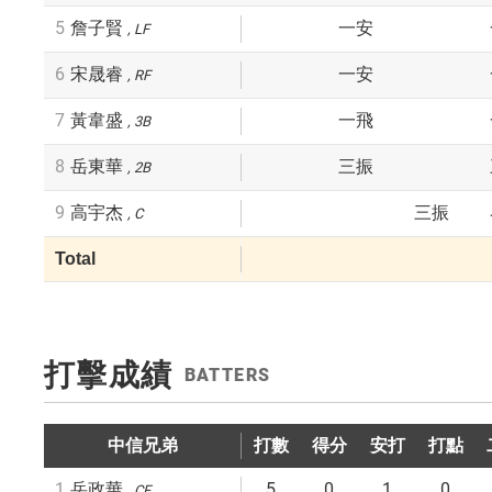
5
詹子賢
一安
LF
6
宋晟睿
一安
RF
7
黃韋盛
一飛
3B
8
岳東華
三振
2B
9
高宇杰
三振
C
Total
打擊成績
BATTERS
中信兄弟
打數
得分
安打
打點
1
5
0
1
0
岳政華
CF