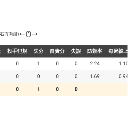
投
投手犯規
失分
自責分
失誤
防禦率
每局被上壘率
0
1
0
0
2.24
1.10
0
0
0
0
1.69
0.94
0
1
0
0