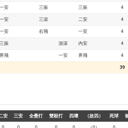
4
一安
三振
三振
4
一安
三滾
二安
4
一安
右飛
一安
4
三振
游滾
內安
4
界飛
一安
界飛
39
二安
三安
全壘打
雙殺打
四壞
（故四）
死球
0
0
0
0
0
（0）
0