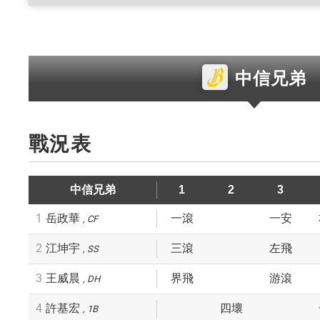
中信兄弟
戰況表
中信兄弟
1
2
3
1
岳政華
一滾
一安
CF
2
江坤宇
三滾
左飛
SS
3
王威晨
界飛
游滾
DH
4
許基宏
四壞
1B