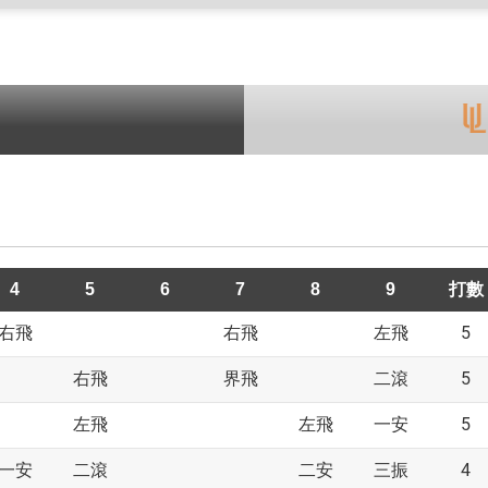
4
5
6
7
8
9
打數
5
右飛
右飛
左飛
5
右飛
界飛
二滾
5
左飛
左飛
一安
4
一安
二滾
二安
三振