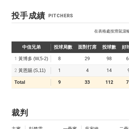
投手成績
PITCHERS
中信兄弟
投球局數
面對打席
投球數
好
1
8
29
98
6
黃博多
(W,5-2)
2
1
4
14
黃恩賜
(S,11)
9
33
112
7
Total
裁判
主審
彭楚雲
一壘審
吳家維
二壘