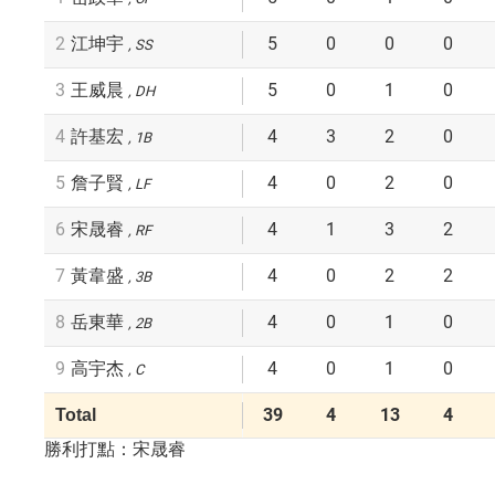
2
5
0
0
0
江坤宇
SS
3
5
0
1
0
王威晨
DH
4
4
3
2
0
許基宏
1B
5
4
0
2
0
詹子賢
LF
6
4
1
3
2
宋晟睿
RF
7
4
0
2
2
黃韋盛
3B
8
4
0
1
0
岳東華
2B
9
4
0
1
0
高宇杰
C
39
4
13
4
Total
勝利打點：宋晟睿