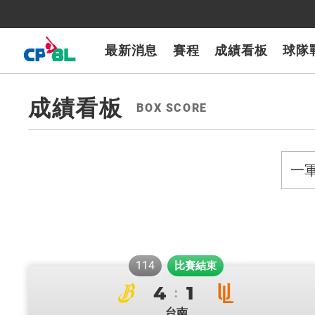
CPBLTV
7-ELEVEn獅
樂天桃猿
富邦悍將
味全龍
台鋼雄鷹
最新消息
賽程
成績看板
球隊
成績看板
BOX SCORE
evious
next
114
比賽結束
4
1
富邦悍將
樂天桃猿
:
台南