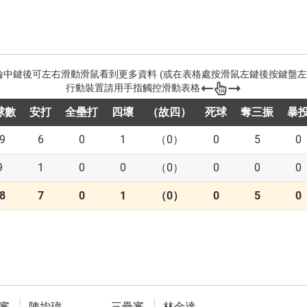
球數
安打
全壘打
四壞
（故四）
死球
奪三振
暴
9
6
0
1
（0）
0
5
0
9
1
0
0
（0）
0
0
0
8
7
0
1
（0）
0
5
0
審
陳均瑋
三壘審
林金達