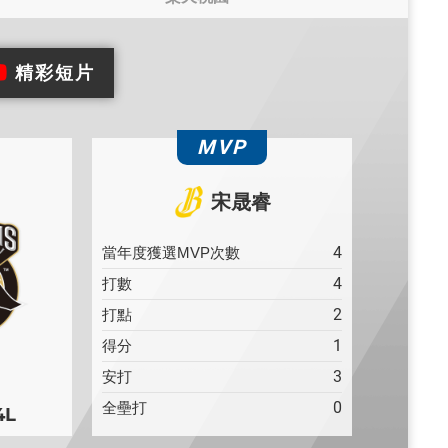
精彩短片
MVP
宋晟睿
4
當年度獲選MVP次數
4
打數
2
打點
1
得分
3
安打
0
全壘打
4L