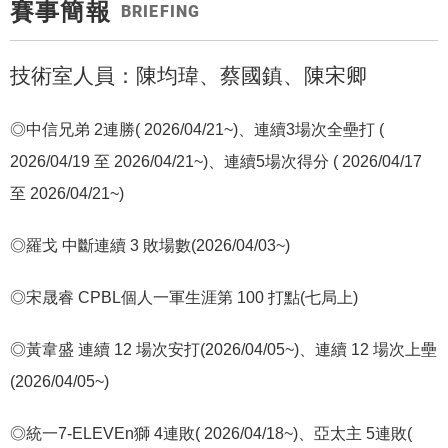
賽事簡報
BRIEFING
技術室人員：陳均瑋、蔡國鎮、陳宋卿
◎中信兄弟
2
連勝
( 2026/04/21~)
、連續
3
場次全壘打
(
2026/04/19
至
2026/04/21~)
、連續
5
場次得分
( 2026/04/17
至
2026/04/21~)
◎羅戈
中斷連續
3
敗場數
(2026/04/03~)
◎宋晟睿
CPBL
個人一軍生涯第
100
打點
(
七局上
)
◎黃韋盛
連續
12
場次安打
(2026/04/05~)
、連續
12
場次上壘
(2026/04/05~)
◎統一
7-ELEVEn
獅
4
連敗
( 2026/04/18~)
、亞太主
5
連敗
(