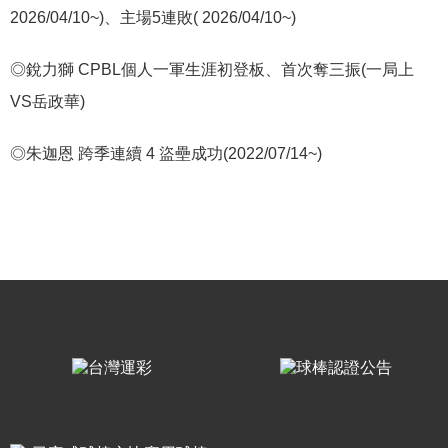
2026/04/10~)
、主場
5
連敗
( 2026/04/10~)
◎銳力獅
CPBL
個人一軍生涯初登板、首次奪三振
(
一局上
VS
岳政華
)
◎朱迦恩
跨季連續
4
盜壘成功
(2022/07/14~)