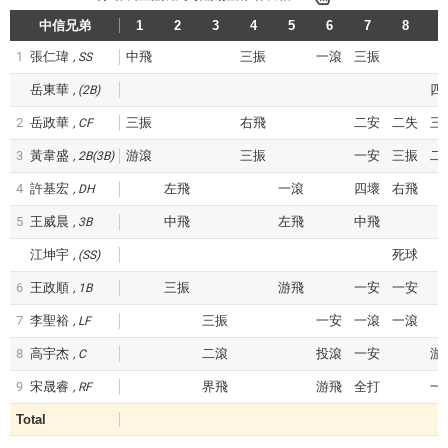
中信兄弟
1
2
3
4
5
6
7
8
9
1
張仁瑋
中飛
三振
一滾
三振
SS
岳東華
四
(2B)
2
岳政華
三振
右飛
二安
二失
三
CF
3
黃韋盛
游滾
三振
一安
三振
二
2B(3B)
4
許基宏
左飛
一滾
四壞
右飛
DH
5
王威晨
中飛
左飛
中飛
3B
江坤宇
死球
(SS)
6
王政順
三振
游飛
一安
一安
1B
7
李聖裕
三振
一安
一滾
一滾
LF
8
高宇杰
二滾
投滾
一安
游
C
9
宋晟睿
界飛
游飛
全打
一
RF
Total