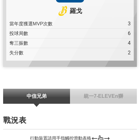
羅戈
3
當年度獲選MVP次數
6
投球局數
4
奪三振數
2
失分數
中信兄弟
統一7-ELEVEn獅
戰況表