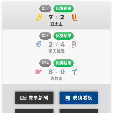
052
比賽結束
7
2
:
亞太主
053
比賽結束
2
4
:
樂天桃園
054
比賽結束
8
0
:
嘉義市
賽事新聞
成績看板