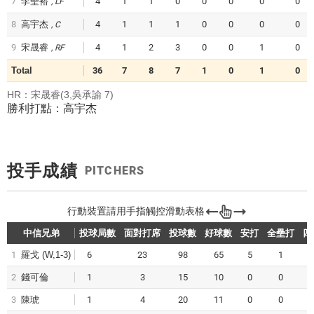
7
李聖裕
4
1
1
0
0
0
0
0
LF
8
高宇杰
4
1
1
1
0
0
0
0
C
9
宋晟睿
4
1
2
3
0
0
1
0
RF
Total
36
7
8
7
1
0
1
0
HR：宋晟睿(3,吳承諭 7)
勝利打點：高宇杰
投手成績
PITCHERS
中信兄弟
投球局數
面對打席
投球數
好球數
安打
全壘打
四
1
羅戈
(W,1-3)
6
23
98
65
5
1
2
錢可倫
1
3
15
10
0
0
3
陳琥
1
4
20
11
0
0