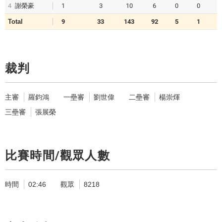
4
謝榮豪
1
3
10
6
0
0
Total
9
33
143
92
5
1
裁判
主審
羅鈞鴻
一壘審
劉世偉
二壘審
楊崇煇
三壘審
張展榮
比賽時間/觀眾人數
時間
02:46
觀眾
8218