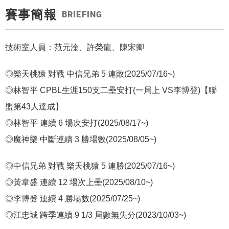
賽事簡報
BRIEFING
技術室人員：范元淦、許榮龍、陳宋卿
◎樂天桃猿 對戰 中信兄弟 5 連敗(2025/07/16~)
◎林智平 CPBL生涯150支二壘安打(一局上 VS李博登)【聯
盟第43人達成】
◎林智平 連續 6 場次安打(2025/08/17~)
◎魔神樂 中斷連續 3 勝場數(2025/08/05~)
◎中信兄弟 對戰 樂天桃猿 5 連勝(2025/07/16~)
◎黃韋盛 連續 12 場次上壘(2025/08/10~)
◎李博登 連續 4 勝場數(2025/07/25~)
◎江忠城 跨季連續 9 1/3 局數無失分(2023/10/03~)