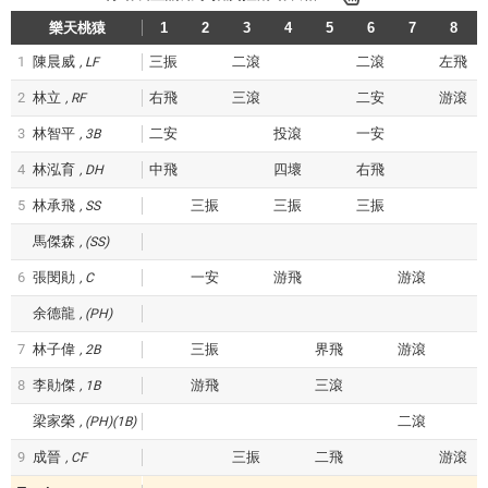
樂天桃猿
1
2
3
4
5
6
7
8
1
陳晨威
三振
二滾
二滾
左飛
LF
2
林立
右飛
三滾
二安
游滾
RF
3
林智平
二安
投滾
一安
3B
4
林泓育
中飛
四壞
右飛
DH
5
林承飛
三振
三振
三振
SS
馬傑森
(SS)
6
張閔勛
一安
游飛
游滾
C
余德龍
(PH)
7
林子偉
三振
界飛
游滾
2B
8
李勛傑
游飛
三滾
1B
梁家榮
二滾
(PH)(1B)
9
成晉
三振
二飛
游滾
CF