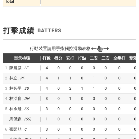
Total
打擊成績
BATTERS
樂天桃猿
打數
得分
安打
打點
二安
三安
全壘打
雙殺
1
陳晨威
4
0
0
0
0
0
0
0
LF
2
林立
4
1
1
0
1
0
0
0
RF
3
林智平
4
0
2
1
1
0
0
0
3B
4
林泓育
3
0
1
0
0
0
0
0
DH
5
林承飛
3
0
0
0
0
0
0
0
SS
馬傑森
1
0
0
0
0
0
0
0
(SS)
6
張閔勛
3
0
1
0
0
0
0
0
C