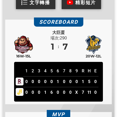
文字轉播
精彩短片
SCOREBOARD
大巨蛋
場次:290
1
7
16W-15L
20W-12L
1
2
3
4
5
6
7
8
9
R
H
E
0
0
0
0
0
1
0
0
0
1
5
0
0
0
0
1
6
0
0
0
X
7
11
0
MVP