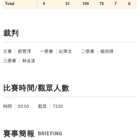
Total
9
31
109
75
7
0
裁判
主審
蔡豐澤
一壘審
紀華文
二壘審
楊崇煇
三壘審
林金達
比賽時間/觀眾人數
時間
03:03
觀眾
7220
賽事簡報
BRIEFING