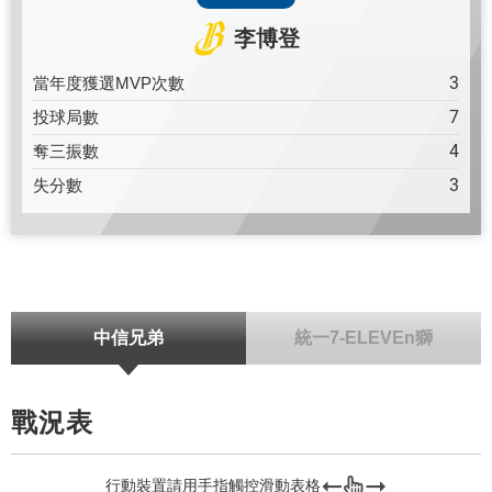
李博登
3
當年度獲選MVP次數
7
投球局數
4
奪三振數
3
失分數
中信兄弟
統一7-ELEVEn獅
戰況表