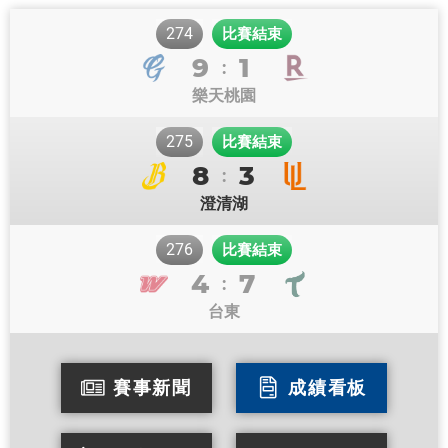
274
比賽結束
9
1
:
樂天桃園
275
比賽結束
8
3
:
澄清湖
276
比賽結束
4
7
:
台東
賽事新聞
成績看板