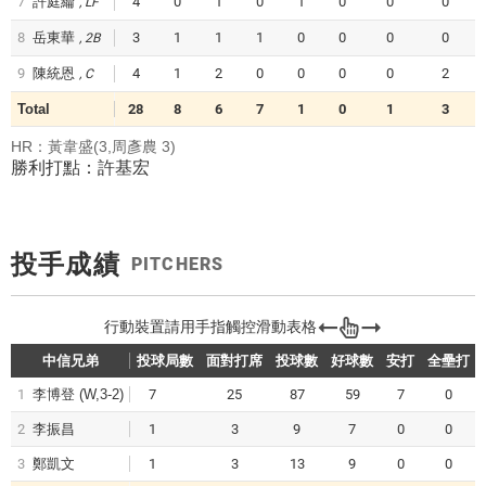
7
許庭綸
4
0
1
0
1
0
0
0
LF
8
岳東華
3
1
1
1
0
0
0
0
2B
9
陳統恩
4
1
2
0
0
0
0
2
C
Total
28
8
6
7
1
0
1
3
HR：黃韋盛(3,周彥農 3)
勝利打點：許基宏
投手成績
PITCHERS
中信兄弟
投球局數
面對打席
投球數
好球數
安打
全壘打
1
李博登
(W,3-2)
7
25
87
59
7
0
2
李振昌
1
3
9
7
0
0
3
鄭凱文
1
3
13
9
0
0