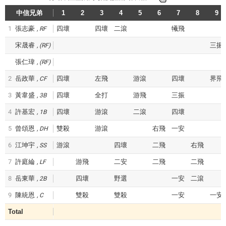
中信兄弟
1
2
3
4
5
6
7
8
9
1
張志豪
四壞
四壞
二滾
犧飛
RF
宋晟睿
三振
(RF)
張仁瑋
(RF)
2
岳政華
四壞
左飛
游滾
四壞
界飛
CF
3
黃韋盛
四壞
全打
游飛
三振
3B
4
許基宏
四壞
游滾
二滾
四壞
1B
5
曾頌恩
雙殺
游滾
右飛
一安
DH
6
江坤宇
游滾
四壞
二飛
右飛
SS
7
許庭綸
游飛
二安
二飛
二飛
LF
8
岳東華
四壞
野選
一安
二滾
2B
9
陳統恩
雙殺
雙殺
一安
一安
C
Total