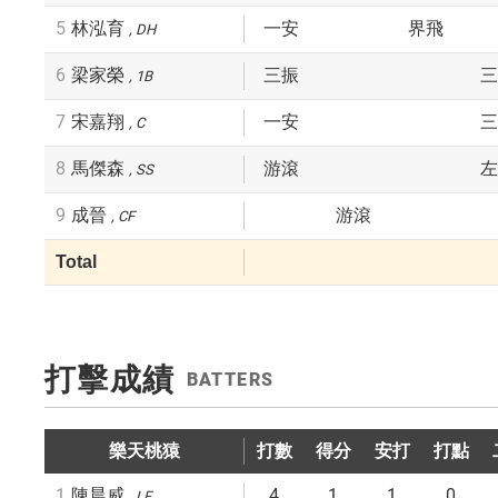
5
林泓育
一安
界飛
DH
6
梁家榮
三振
三
1B
7
宋嘉翔
一安
三
C
8
馬傑森
游滾
左
SS
9
成晉
游滾
CF
Total
打擊成績
BATTERS
樂天桃猿
打數
得分
安打
打點
1
4
1
1
0
陳晨威
LF