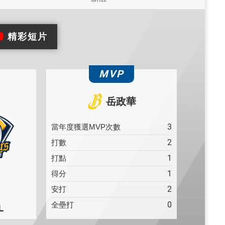
精彩短片
MVP
岳政華
3
當年度獲選MVP次數
2
打數
1
打點
1
得分
2
安打
0
全壘打
L