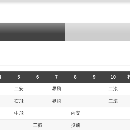
4
5
6
7
8
9
10
二安
界飛
二滾
右飛
界飛
二滾
中飛
內安
三振
投飛