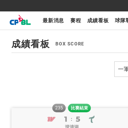
CPBLTV
7-ELEVEn獅
樂天桃猿
富邦悍將
味全龍
台鋼雄鷹
最新消息
賽程
成績看板
球隊
成績看板
BOX SCORE
vious
next
235
比賽結束
1
5
統一7-ELEVEn獅
富邦悍將
:
澄清湖