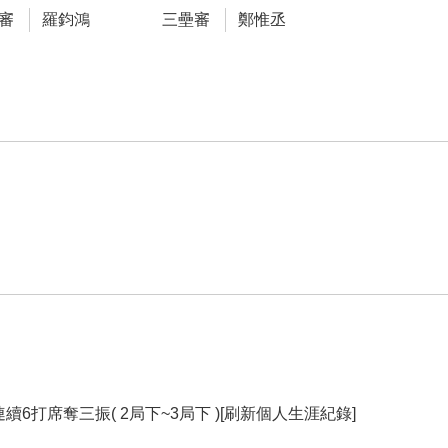
審
羅鈞鴻
三壘審
鄭惟丞
6打席奪三振( 2局下~3局下 )[刷新個人生涯紀錄]