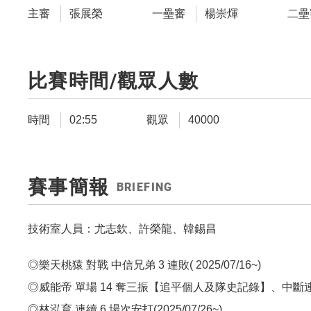
主審
張展榮
一壘審
楊崇煇
二壘
比賽時間/觀眾人數
時間
02:55
觀眾
40000
賽事簡報
BRIEFING
技術室人員：
尤志欽
、許榮龍、韓錫昌
◎樂天桃猿 對戰 中信兄弟 3 連敗( 2025/07/16~)
◎威能帝 單場 14 奪三振【追平個人及隊史記錄】、中斷連續
◎林泓育 連續 6 場次安打(2025/07/26~)