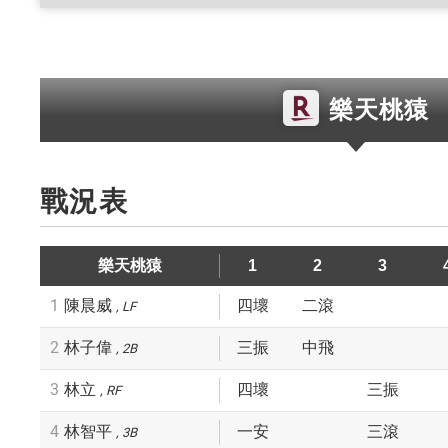
樂天桃猿
戰況表
樂天桃猿
1
2
3
1
陳晨威
四壞
二滾
LF
2
林子偉
三振
中飛
2B
3
林立
四壞
三振
RF
4
林智平
一安
三滾
3B