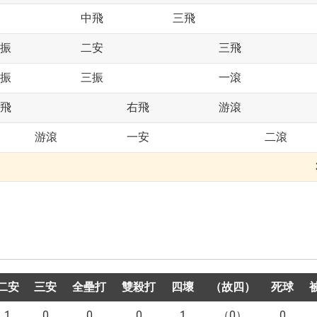
中飛
三飛
振
二安
三飛
振
三振
一滾
飛
右飛
游滾
游滾
一安
二滾
二安
三安
全壘打
雙殺打
四壞
（故四）
死球
1
0
0
0
1
（0）
0