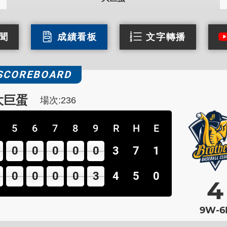
聞
成績看板
文字轉播
SCOREBOARD
大巨蛋
場次:236
5
6
7
8
9
10
R
H
E
0
0
0
0
0
3
0
7
1
0
0
0
0
3
4
1
5
0
4
9W-6