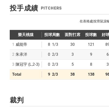
投手成績
PITCHERS
樂天桃猿
投球局數
面對打席
投球數
好
1
8
1/3
30
121
8
威能帝
2
0
2/3
3
9
6
朱承洋
3
0
2/3
5
8
3
陳冠宇
(L,2-3)
9
2/3
38
138
9
Total
裁判