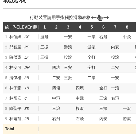
統一7-ELEVEn獅
1
2
3
4
5
6
7
8
1
林佳緯
游飛
一安
一滾
右飛
中飛
CF
2
邱智呈
三振
游滾
游滾
內安
界
RF
3
陳傑憲
三振
投滾
全打
投滾
中
LF
4
林安可
四壞
三安
全打
二安
左
DH
5
潘傑楷
二安
三振
二滾
一安
3B
6
林子豪
四壞
四壞
全打
一滾
1B
7
林岱安
中飛
中飛
三滾
右飛
C
8
陳聖平
三滾
投滾
三振
一滾
SS
9
林靖凱
右飛
右飛
內安
游滾
2B
Total