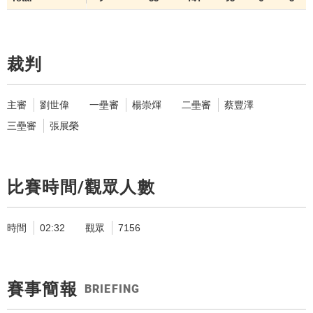
裁判
主審
劉世偉
一壘審
楊崇煇
二壘審
蔡豐澤
三壘審
張展榮
比賽時間/觀眾人數
時間
02:32
觀眾
7156
賽事簡報
BRIEFING