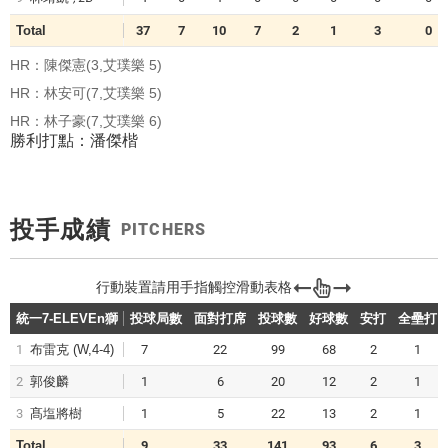
Total
37
7
10
7
2
1
3
0
HR：陳傑憲(3,艾璞樂 5)
HR：林安可(7,艾璞樂 5)
HR：林子豪(7,艾璞樂 6)
勝利打點：潘傑楷
投手成績
PITCHERS
統一7-ELEVEn獅
投球局數
面對打席
投球數
好球數
安打
全壘打
1
布雷克
(W,4-4)
7
22
99
68
2
1
2
郭俊麟
1
6
20
12
2
1
3
髙塩將樹
1
5
22
13
2
1
Total
9
33
141
93
6
3