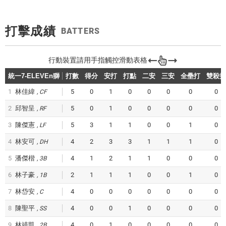
打擊成績
BATTERS
統一7-ELEVEn獅
打數
得分
安打
打點
二安
三安
全壘打
雙殺打
1
林佳緯
5
0
1
0
0
0
0
0
CF
2
邱智呈
5
0
1
0
0
0
0
0
RF
3
陳傑憲
5
3
1
1
0
0
1
0
LF
4
林安可
4
2
3
3
1
1
1
0
DH
5
潘傑楷
4
1
2
1
1
0
0
0
3B
6
林子豪
2
1
1
1
0
0
1
0
1B
7
林岱安
4
0
0
0
0
0
0
0
C
8
陳聖平
4
0
0
1
0
0
0
0
SS
9
林靖凱
4
0
1
0
0
0
0
0
2B