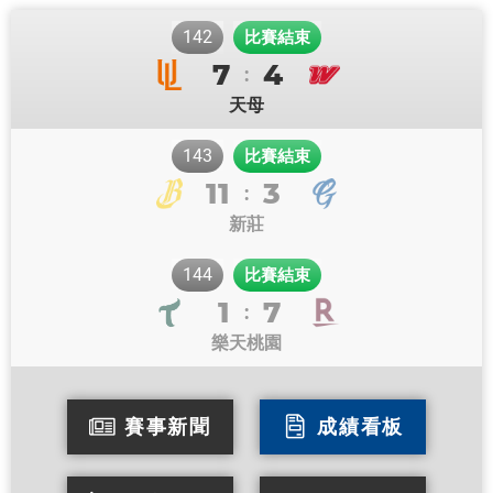
142
比賽結束
7
4
:
天母
143
比賽結束
11
3
:
新莊
144
比賽結束
1
7
:
樂天桃園
賽事新聞
成績看板