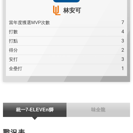
林安可
7
當年度獲選MVP次數
4
打數
3
打點
2
得分
3
安打
1
全壘打
統一7-ELEVEn獅
味全龍
戰況表