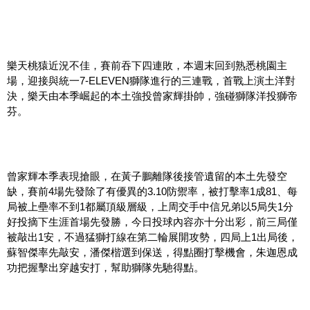
樂天桃猿近況不佳，賽前吞下四連敗，本週末回到熟悉桃園主
場，迎接與統一7-ELEVEN獅隊進行的三連戰，首戰上演土洋對
決，樂天由本季崛起的本土強投曾家輝掛帥，強碰獅隊洋投獅帝
芬。
曾家輝本季表現搶眼，在黃子鵬離隊後接管遺留的本土先發空
缺，賽前4場先發除了有優異的3.10防禦率，被打擊率1成81、每
局被上壘率不到1都屬頂級層級，上周交手中信兄弟以5局失1分
好投摘下生涯首場先發勝，今日投球內容亦十分出彩，前三局僅
被敲出1安，不過猛獅打線在第二輪展開攻勢，四局上1出局後，
蘇智傑率先敲安，潘傑楷選到保送，得點圈打擊機會，朱迦恩成
功把握擊出穿越安打，幫助獅隊先馳得點。