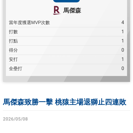
馬傑森
4
當年度獲選MVP次數
1
打數
1
打點
0
得分
1
安打
0
全壘打
馬傑森致勝一擊 桃猿主場退獅止四連敗
2026/05/08