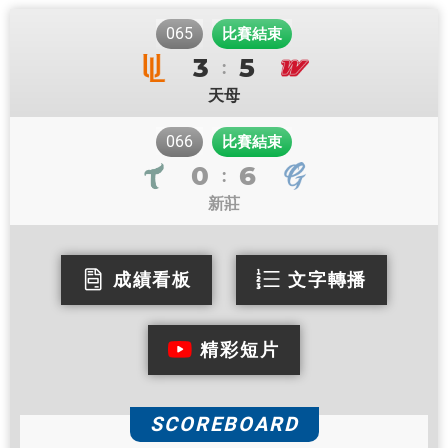
065
比賽結束
3
5
:
天母
066
比賽結束
0
6
:
新莊
成績看板
文字轉播
精彩短片
SCOREBOARD